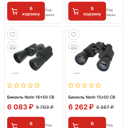
В
В
Под
Под
корзину
корзину
заказ
заказ
Бинокль Norin 16x50 CB
Бинокль Norin 15х50 CB
6 083
6 262
5 703
5 367
В
В
Под
Под