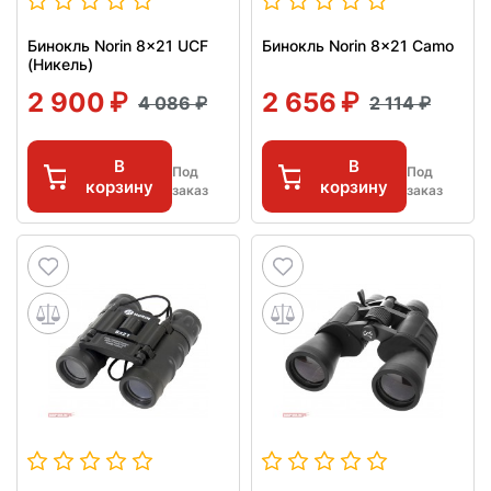
Бинокль Norin 8x21 UCF
Бинокль Norin 8x21 Camo
(Никель)
2 900
2 656
4 086
2 114
В
В
Под
Под
корзину
корзину
заказ
заказ