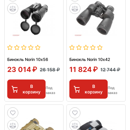
Бинокль Norin 10х56
Бинокль Norin 10х42
23 014
11 824
26 158
12 744
В
В
Под
Под
корзину
корзину
заказ
заказ