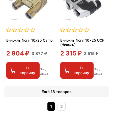
Бинокль Norin 10х25 Camo
Бинокль Norin 10x25 UCF
(Никель)
2 904
2 315
3 877
2 515
В
В
Под
Под
корзину
корзину
заказ
заказ
Ещё 18 товаров
1
2