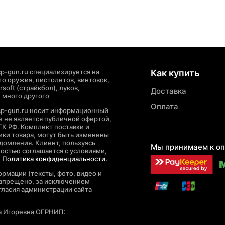
p-gun.ru специализируется на
Как купить
о оружия, пистолетов, винтовок,
soft (страйкбол), луков,
Доставка
 много другого
Оплата
cp-gun.ru носит информационный
де не является публичной офертой,
ГК РФ. Комплект поставки и
ики товара, могут быть изменены
домления. Клиент, пользуясь
Мы принимаем к оп
ностью соглашается с условиями,
е
Политика конфиденциальности.
рмации (тексты, фото, видео и
запрещено, за исключением
гласия администрации сайта
а Игоревна ОГРНИП: