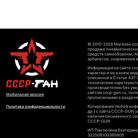
© 2010-2026 Магазин ccc
продаже пневматическог
средств самообороны, Air
арбалетов, снаряжения и
Информация на сайте cc
характер и не в коем ви
описанной в Статье 437 
технические харктерист
производителем без уве
сайтом cccp-gun.ru, пол
Мобильная версия
прописанными в раздел
Копирование любой инфо
Политика конфиденциальности
др.) с сайта CCCP-GUN 
наличия письменного со
CCCP-GUN
ИП Пантюхина Екатерин
322508100365805