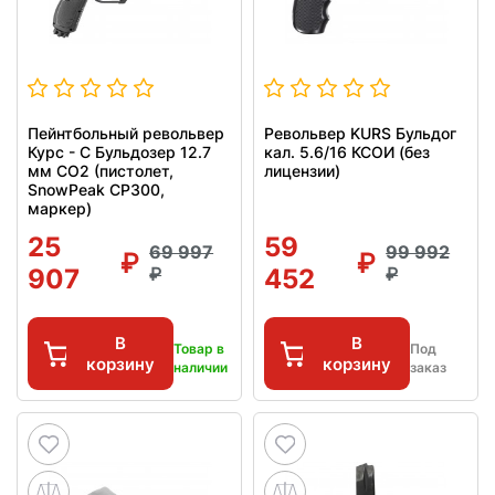
Пейнтбольный револьвер
Револьвер KURS Бульдог
Курс - С Бульдозер 12.7
кал. 5.6/16 КСОИ (без
мм CO2 (пистолет,
лицензии)
SnowPeak CP300,
маркер)
25
59
69 997
99 992
907
452
В
В
Товар в
Под
корзину
корзину
наличии
заказ