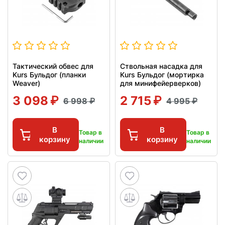
Тактический обвес для
Ствольная насадка для
Kurs Бульдог (планки
Kurs Бульдог (мортирка
Weaver)
для минифейерверков)
3 098
2 715
6 998
4 995
В
В
Товар в
Товар в
корзину
корзину
наличии
наличии