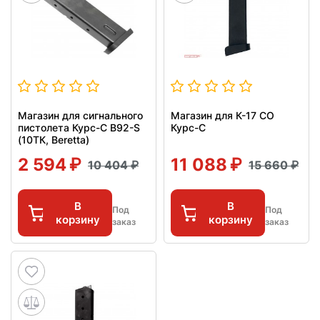
Магазин для сигнального
Магазин для К-17 СО
пистолета Курс-С B92-S
Курс-С
(10ТК, Beretta)
2 594
11 088
10 404
15 660
В
В
Под
Под
корзину
корзину
заказ
заказ