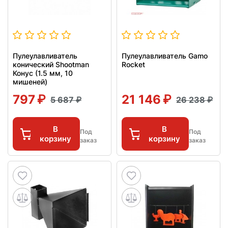
Пулеулавливатель
Пулеулавливатель Gamo
конический Shootman
Rocket
Конус (1.5 мм, 10
мишеней)
797
21 146
5 687
26 238
В
В
Под
Под
корзину
корзину
заказ
заказ