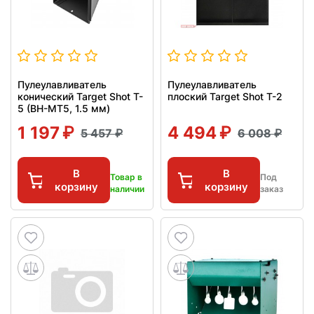
Пулеулавливатель
Пулеулавливатель
конический Target Shot T-
плоский Target Shot T-2
5 (BH-MT5, 1.5 мм)
1 197
4 494
5 457
6 008
В
В
Товар в
Под
корзину
корзину
наличии
заказ