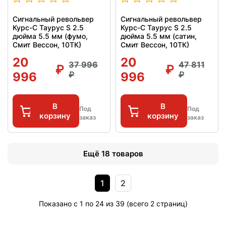
Сигнальный револьвер
Сигнальный револьвер
Курс-С Таурус S 2.5
Курс-С Таурус S 2.5
дюйма 5.5 мм (фумо,
дюйма 5.5 мм (сатин,
Смит Вессон, 10ТК)
Смит Вессон, 10ТК)
20
20
37 996
47 811
996
996
В
В
Под
Под
корзину
корзину
заказ
заказ
Ещё 18 товаров
1
2
Показано с 1 по 24 из 39 (всего 2 страниц)