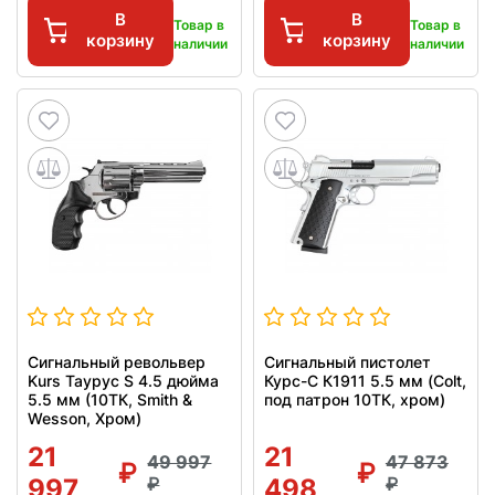
В
В
Товар в
Товар в
корзину
корзину
наличии
наличии
Сигнальный револьвер
Сигнальный пистолет
Kurs Таурус S 4.5 дюйма
Курс-С К1911 5.5 мм (Colt,
5.5 мм (10ТК, Smith &
под патрон 10ТК, хром)
Wesson, Хром)
21
21
49 997
47 873
997
498