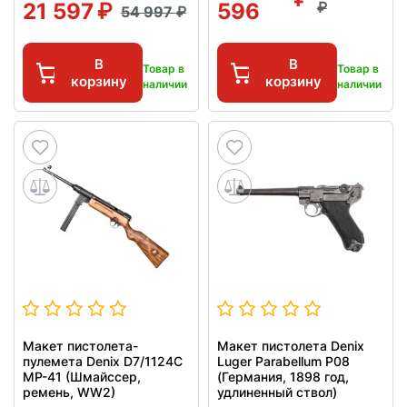
21 597
596
54 997
В
В
Товар в
Товар в
корзину
корзину
наличии
наличии
Макет пистолета-
Макет пистолета Denix
пулемета Denix D7/1124C
Luger Parabellum P08
MP-41 (Шмайссер,
(Германия, 1898 год,
ремень, WW2)
удлиненный ствол)