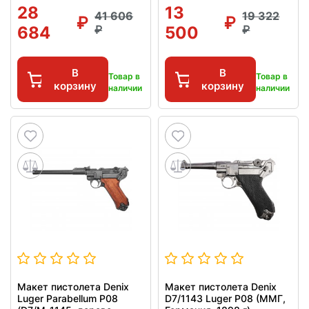
28
13
41 606
19 322
684
500
В
В
Товар в
Товар в
корзину
корзину
наличии
наличии
Макет пистолета Denix
Макет пистолета Denix
Luger Parabellum P08
D7/1143 Luger P08 (ММГ,