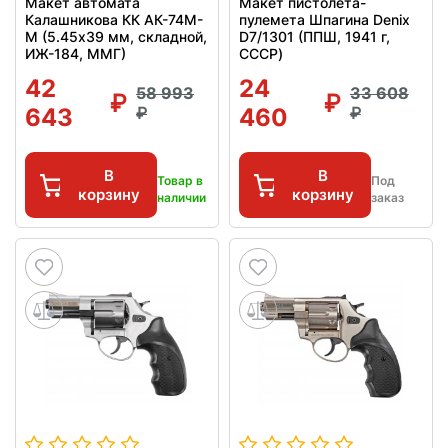
Макет автомата
Макет пистолета-
Калашникова КК АК-74М-
пулемета Шпагина Denix
М (5.45x39 мм, складной,
D7/1301 (ППШ, 1941 г,
ИЖ-184, ММГ)
СССР)
42
24
58 993
33 608
643
460
В
В
Товар в
Под
корзину
корзину
наличии
заказ