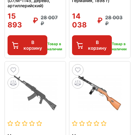
(D7/M-1145, дерево,
Германия, 1898 г)
артиллерийский)
15
14
28 007
28 003
893
038
В
В
Товар в
Товар в
корзину
корзину
наличии
наличии