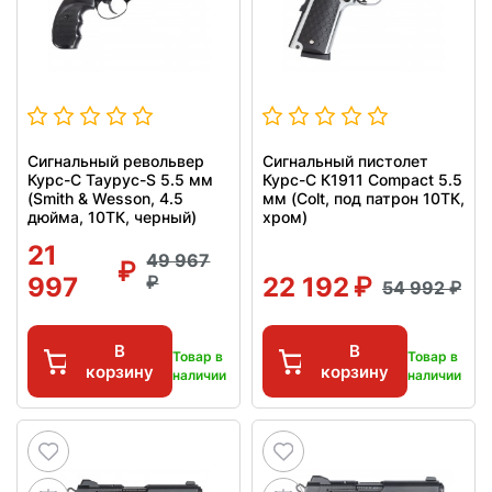
Сигнальный револьвер
Сигнальный пистолет
Курс-С Таурус-S 5.5 мм
Курс-С К1911 Compact 5.5
(Smith & Wesson, 4.5
мм (Colt, под патрон 10ТК,
дюйма, 10ТК, черный)
хром)
21
49 967
997
22 192
54 992
В
В
Товар в
Товар в
корзину
корзину
наличии
наличии