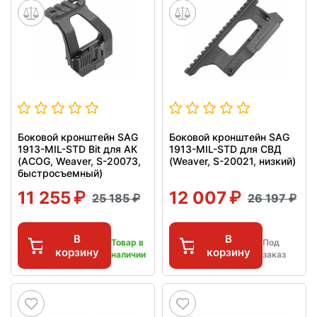
Боковой кронштейн SAG
Боковой кронштейн SAG
1913-MIL-STD Bit для АК
1913-MIL-STD для СВД
(ACOG, Weaver, S-20073,
(Weaver, S-20021, низкий)
быстросъемный)
11 255
12 007
25 185
26 197
В
В
Товар в
Под
корзину
корзину
наличии
заказ