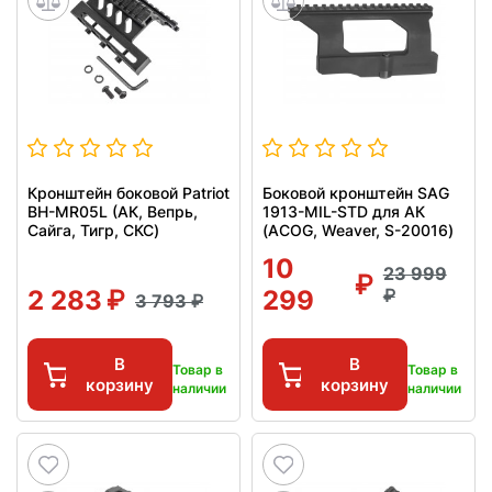
Кронштейн боковой Patriot
Боковой кронштейн SAG
BH-MR05L (АК, Вепрь,
1913-MIL-STD для АК
Сайга, Тигр, СКС)
(ACOG, Weaver, S-20016)
10
23 999
2 283
299
3 793
В
В
Товар в
Товар в
корзину
корзину
наличии
наличии