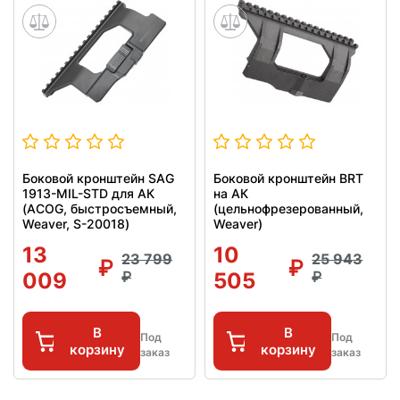
Боковой кронштейн SAG
Боковой кронштейн BRT
1913-MIL-STD для АК
на АК
(ACOG, быстросъемный,
(цельнофрезерованный,
Weaver, S-20018)
Weaver)
13
10
23 799
25 943
009
505
В
В
Под
Под
корзину
корзину
заказ
заказ