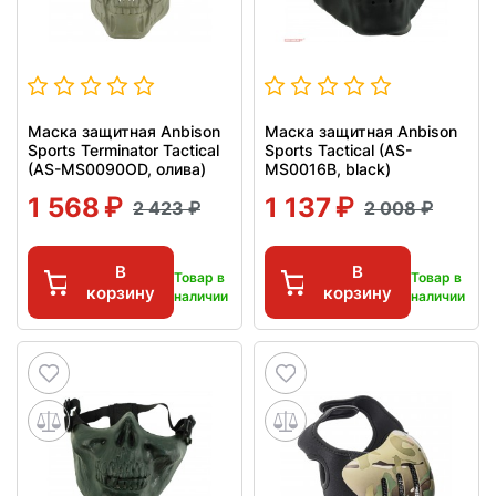
Маска защитная Anbison
Маска защитная Anbison
Sports Terminator Tactical
Sports Tactical (AS-
(AS-MS0090OD, олива)
MS0016B, black)
1 568
1 137
2 423
2 008
В
В
Товар в
Товар в
корзину
корзину
наличии
наличии