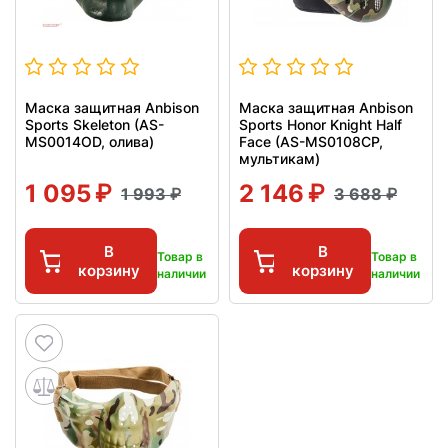
Маска защитная Anbison
Маска защитная Anbison
Sports Skeleton (AS-
Sports Honor Knight Half
MS0014OD, олива)
Face (AS-MS0108CP,
мультикам)
1 095
2 146
1 993
3 688
В
В
Товар в
Товар в
корзину
корзину
наличии
наличии