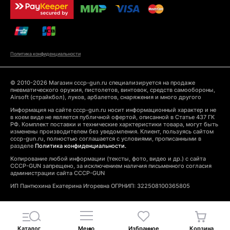
Политика конфиденциальности
© 2010-2026 Магазин cccp-gun.ru специализируется на продаже
пневматического оружия, пистолетов, винтовок, средств самообороны,
Airsoft (страйкбол), луков, арбалетов, снаряжения и много другого
Информация на сайте cccp-gun.ru носит информационный характер и не
в коем виде не является публичной офертой, описанной в Статье 437 ГК
РФ. Комплект поставки и технические харктеристики товара, могут быть
изменены производителем без уведомления. Клиент, пользуясь сайтом
cccp-gun.ru, полностью соглашается с условиями, прописанными в
разделе
Политика конфиденциальности.
Копирование любой информации (тексты, фото, видео и др.) с сайта
CCCP-GUN запрещено, за исключением наличия письменного согласия
администрации сайта CCCP-GUN
ИП Пантюхина Екатерина Игоревна ОГРНИП: 322508100365805
Каталог
Меню
Избранное
Корзина