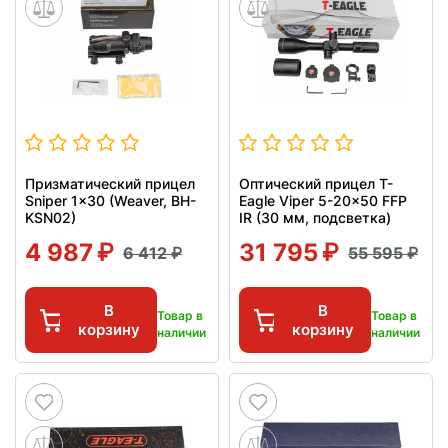
Призматический прицел
Оптический прицел T-
Sniper 1x30 (Weaver, BH-
Eagle Viper 5-20x50 FFP
KSN02)
IR (30 мм, подсветка)
4 987
31 795
6 412
55 595
В
В
Товар в
Товар в
корзину
корзину
наличии
наличии