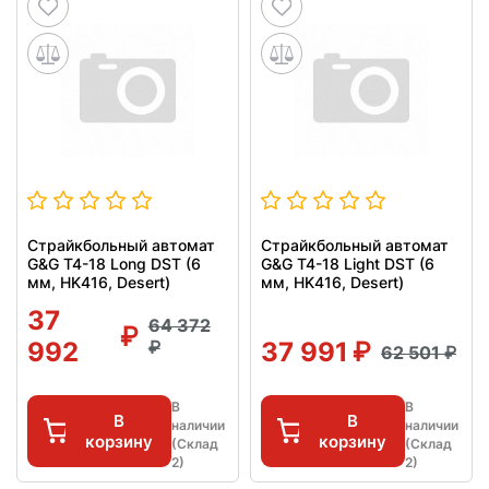
Страйкбольный автомат
Страйкбольный автомат
G&G T4-18 Long DST (6
G&G T4-18 Light DST (6
мм, HK416, Desert)
мм, HK416, Desert)
37
64 372
992
37 991
62 501
В
В
В
В
наличии
наличии
корзину
корзину
(Склад
(Склад
2)
2)