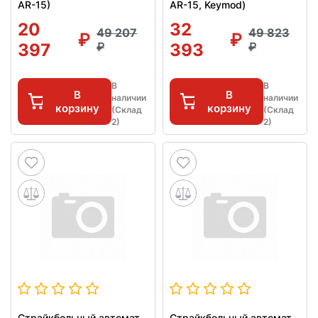
AR-15)
AR-15, Keymod)
20
32
49 207
49 823
397
393
В
В
В
В
наличии
наличии
корзину
корзину
(Склад
(Склад
2)
2)
Страйкбольный автомат
Страйкбольный автомат