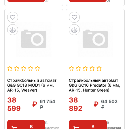
2)
2)
Страйкбольный автомат
Страйкбольный автомат
G&G GC18 MOD1 (6 мм,
G&G GC16 Predator (6 мм,
AR-15, Weaver)
AR-15, Hunter Green)
38
38
61 754
64 502
599
892
В
В
В
В
наличии
наличии