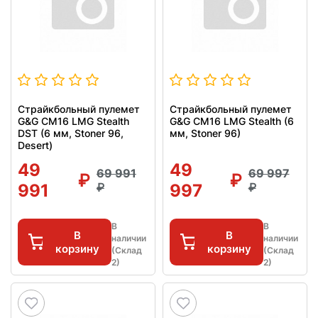
Страйкбольный пулемет
Страйкбольный пулемет
G&G CM16 LMG Stealth
G&G CM16 LMG Stealth (6
DST (6 мм, Stoner 96,
мм, Stoner 96)
Desert)
49
49
69 991
69 997
991
997
В
В
В
В
наличии
наличии
корзину
корзину
(Склад
(Склад
2)
2)