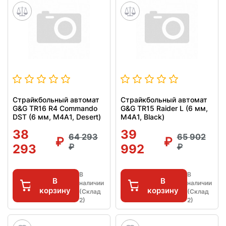
Страйкбольный автомат
Страйкбольный автомат
G&G TR16 R4 Commando
G&G TR15 Raider L (6 мм,
DST (6 мм, M4A1, Desert)
M4A1, Black)
38
39
64 293
65 902
293
992
В
В
В
В
наличии
наличии
корзину
корзину
(Склад
(Склад
2)
2)