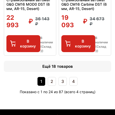
G&G CM16 MOD0 DST (6
G&G CM16 Carbine DST (6
мм, AR-15, Desert)
мм, AR-15, Desert)
22
19
36 143
34 673
993
093
В
В
В
В
наличии
наличии
корзину
корзину
(Склад
(Склад
2)
2)
Ещё 18 товаров
1
2
3
4
Показано с 1 по 24 из 87 (всего 4 страниц)