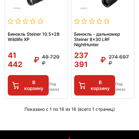
Бинокль Steiner 10.5x28
Бинокль - дальномер
Wildlife XP
Steiner 8x30 LRF
NightHunter
41
237
49 729
274 697
442
391
В
В
Под
Под
корзину
корзину
заказ
заказ
Показано с 1 по 16 из 16 (всего 1 страниц)