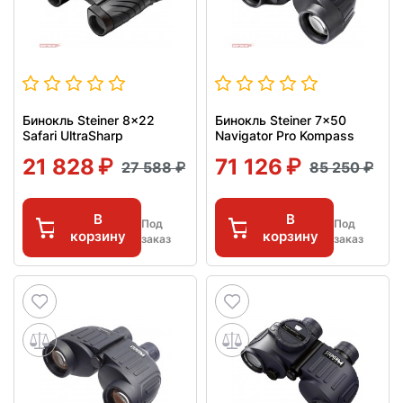
Бинокль Steiner 8x22
Бинокль Steiner 7x50
Safari UltraSharp
Navigator Pro Kompass
21 828
71 126
27 588
85 250
В
В
Под
Под
корзину
корзину
заказ
заказ