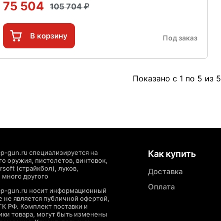
75 504
105 704
В корзину
Под заказ
Показано с 1 по 5 из 5
p-gun.ru специализируется на
Как купить
о оружия, пистолетов, винтовок,
soft (страйкбол), луков,
Доставка
 много другого
Оплата
cp-gun.ru носит информационный
де не является публичной офертой,
ГК РФ. Комплект поставки и
ики товара, могут быть изменены