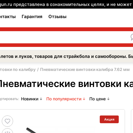
gun.ru представлена в ознакомительных целях, и не може
нтакты
Гарантия
Отзывы
летов и луков, товаров для страйкбола и самообороны. Б
товки по калибру
Пневматические винтовки калибра 7.62 мм
Пневматические винтовки ка
Новинки
По популярности
По цене
ртировать:
Акция