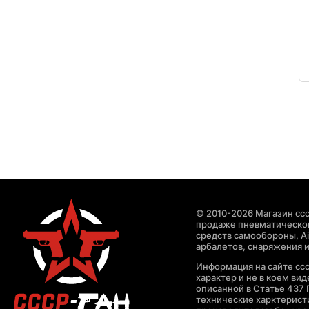
© 2010-2026 Магазин ccc
продаже пневматическог
средств самообороны, Air
арбалетов, снаряжения и
Информация на сайте cc
характер и не в коем ви
описанной в Статье 437 
технические харктерист