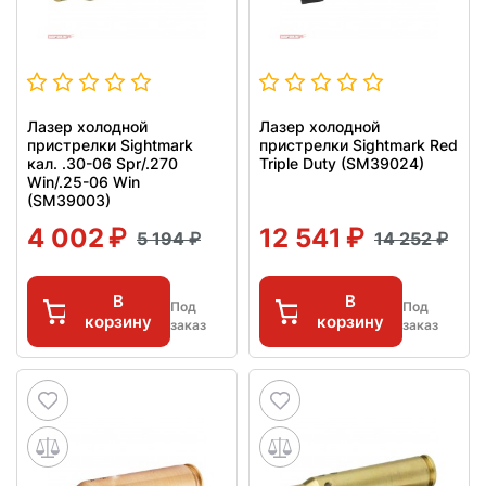
Лазер холодной
Лазер холодной
пристрелки Sightmark
пристрелки Sightmark Red
кал. .30-06 Spr/.270
Triple Duty (SM39024)
Win/.25-06 Win
(SM39003)
4 002
12 541
5 194
14 252
В
В
Под
Под
корзину
корзину
заказ
заказ