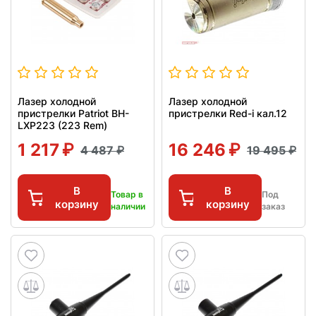
Лазер холодной
Лазер холодной
пристрелки Patriot BH-
пристрелки Red-i кал.12
LXP223 (223 Rem)
1 217
16 246
4 487
19 495
В
В
Товар в
Под
корзину
корзину
наличии
заказ