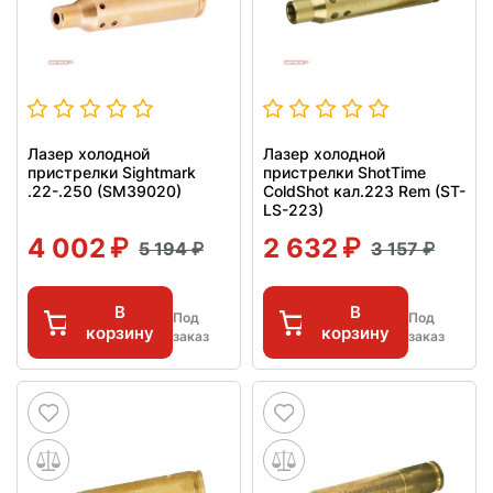
Лазер холодной
Лазер холодной
пристрелки Sightmark
пристрелки ShotTime
.22-.250 (SM39020)
ColdShot кал.223 Rem (ST-
LS-223)
4 002
2 632
5 194
3 157
В
В
Под
Под
корзину
корзину
заказ
заказ