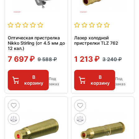
Оптическая пристрелка
Лазер холодной
Nikko Stirling (от 4.5 мм до
пристрелки TLZ 762
12 кал.)
7 697
1 213
9 588
3 240
В
В
Под
Под
корзину
корзину
заказ
заказ