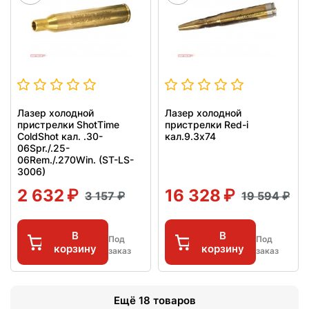
Лазер холодной
Лазер холодной
пристрелки ShotTime
пристрелки Red-i
ColdShot кал. .30-
кал.9.3х74
06Spr./.25-
06Rem./.270Win. (ST-LS-
3006)
2 632
16 328
3 157
19 594
В
В
Под
Под
корзину
корзину
заказ
заказ
Ещё 18 товаров