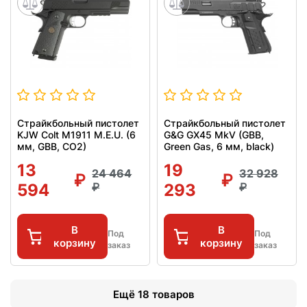
Страйкбольный пистолет
Страйкбольный пистолет
KJW Colt M1911 M.E.U. (6
G&G GX45 MkV (GBB,
мм, GBB, CO2)
Green Gas, 6 мм, black)
13
19
24 464
32 928
594
293
В
В
Под
Под
корзину
корзину
заказ
заказ
Ещё 18 товаров