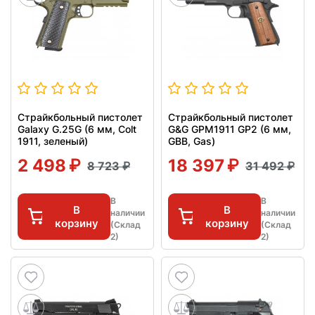
Страйкбольный пистолет
Страйкбольный пистолет
Galaxy G.25G (6 мм, Colt
G&G GPM1911 GP2 (6 мм,
1911, зеленый)
GBB, Gas)
2 498
18 397
8 723
31 492
В
В
В
В
наличии
наличии
корзину
корзину
(Склад
(Склад
2)
2)