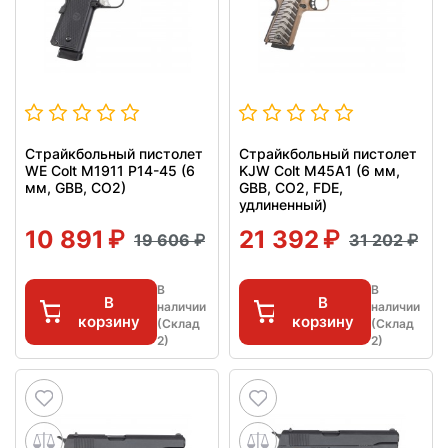
Страйкбольный пистолет
Страйкбольный пистолет
WE Colt M1911 P14-45 (6
KJW Colt M45A1 (6 мм,
мм, GBB, CO2)
GBB, CO2, FDE,
удлиненный)
10 891
21 392
19 606
31 202
В
В
В
В
наличии
наличии
корзину
корзину
(Склад
(Склад
2)
2)