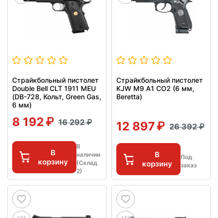
Страйкбольный пистолет
Страйкбольный пистолет
Double Bell CLT 1911 MEU
KJW M9 A1 CO2 (6 мм,
(DB-728, Кольт, Green Gas,
Beretta)
6 мм)
8 192
16 292
12 897
26 392
В
В
В
наличии
Под
корзину
(Склад
корзину
заказ
2)