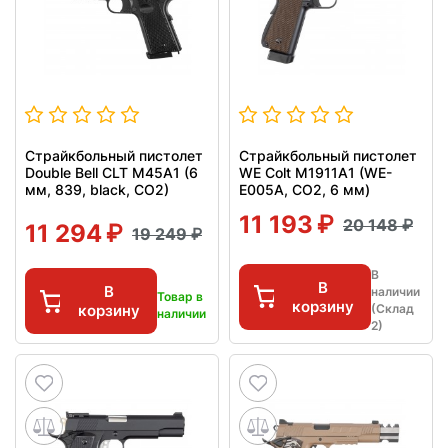
Страйкбольный пистолет
Страйкбольный пистолет
Double Bell CLT M45A1 (6
WE Colt M1911А1 (WE-
мм, 839, black, CO2)
E005A, CO2, 6 мм)
11 193
20 148
11 294
19 249
В
В
В
наличии
Товар в
корзину
корзину
(Склад
наличии
2)