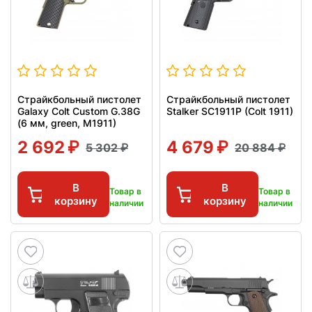
Страйкбольный пистолет
Страйкбольный пистолет
Galaxy Colt Custom G.38G
Stalker SC1911P (Colt 1911)
(6 мм, green, M1911)
2 692
4 679
5 302
20 884
В
В
Товар в
Товар в
корзину
корзину
наличии
наличии