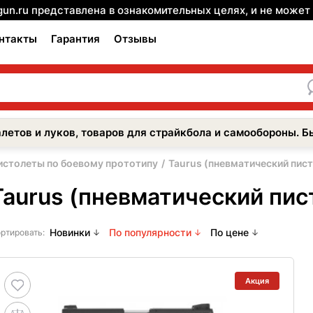
gun.ru представлена в ознакомительных целях, и не може
нтакты
Гарантия
Отзывы
летов и луков, товаров для страйкбола и самообороны. Б
истолеты по боевому прототипу
Taurus (пневматический пист
Taurus (пневматический пис
Новинки
По популярности
По цене
ртировать:
Акция