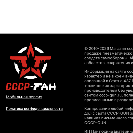
© 2010-2026 Магазин ccc
продаже пневматическог
средств самообороны, Air
арбалетов, снаряжения и
Информация на сайте cc
характер и не в коем ви
описанной в Статье 437 
технические харктерист
производителем без уве
сайтом cccp-gun.ru, пол
Мобильная версия
прописанными в раздел
Копирование любой инфо
Политика конфиденциальности
др.) с сайта CCCP-GUN 
наличия письменного со
CCCP-GUN
ИП Пантюхина Екатерин