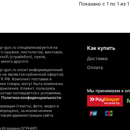
Показано с 1 по 1 из 1
p-gun.ru специализируется на
Как купить
о оружия, пистолетов, винтовок,
soft (страйкбол), луков,
Доставка
 много другого
Оплата
cp-gun.ru носит информационный
де не является публичной офертой,
ГК РФ. Комплект поставки и
ики товара, могут быть изменены
домления. Клиент, пользуясь
Мы принимаем к оп
ностью соглашается с условиями,
е
Политика конфиденциальности.
рмации (тексты, фото, видео и
запрещено, за исключением
гласия администрации сайта
а Игоревна ОГРНИП: