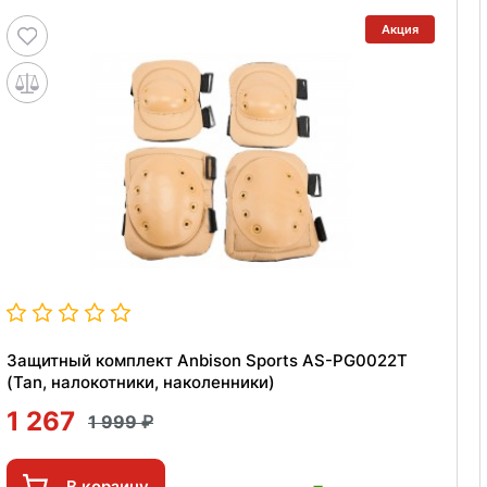
Акция
Защитный комплект Anbison Sports AS-PG0022T
(Tan, налокотники, наколенники)
1 267
1 999
В корзину