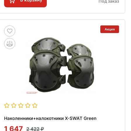
Под заказ
Акция
Наколенники+налокотники X-SWAT Green
1 647
2 422