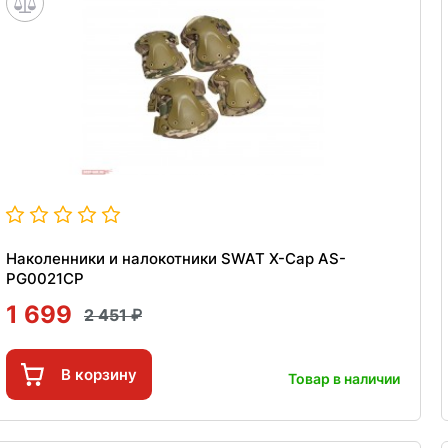
Наколенники и налокотники SWAT X-Cap AS-
PG0021CP
1 699
2 451
В корзину
Товар в наличии