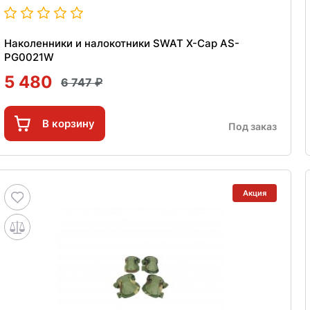
Наколенники и налокотники SWAT X-Cap AS-
PG0021W
5 480
6 747
В корзину
Под заказ
Акция