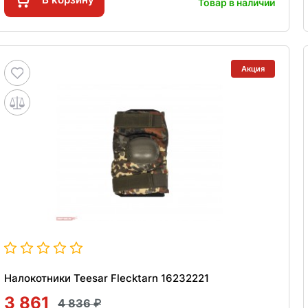
Товар в наличии
Акция
Налокотники Teesar Flecktarn 16232221
3 861
4 836