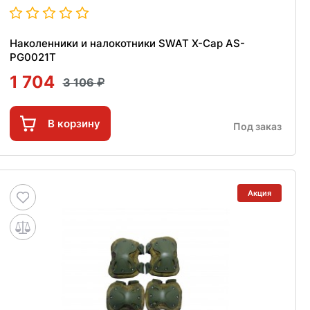
Наколенники и налокотники SWAT X-Cap AS-
PG0021T
1 704
3 106
В корзину
Под заказ
Акция