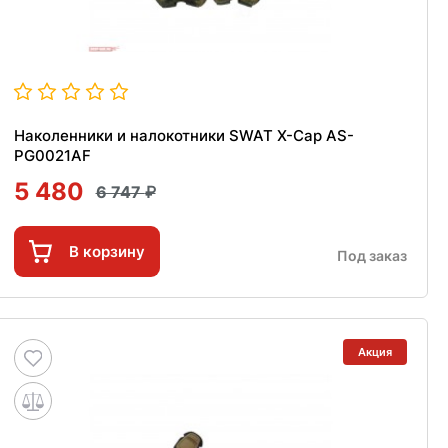
Наколенники и налокотники SWAT X-Cap AS-
PG0021AF
5 480
6 747
В корзину
Под заказ
Акция