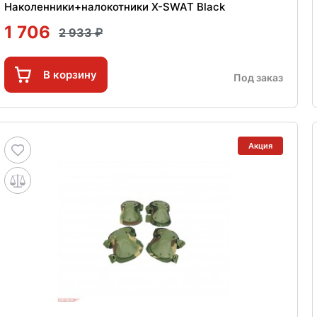
Наколенники+налокотники X-SWAT Black
1 706
2 933
В корзину
Под заказ
Акция