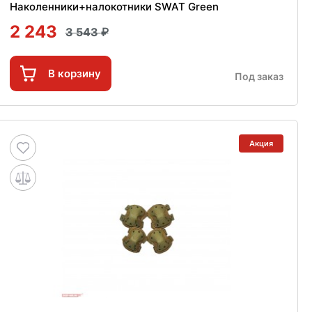
Наколенники+налокотники SWAT Green
2 243
3 543
В корзину
Под заказ
Акция