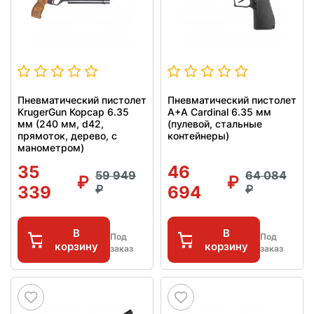
Пневматический пистолет
Пневматический пистолет
KrugerGun Корсар 6.35
A+A Cardinal 6.35 мм
мм (240 мм, d42,
(пулевой, стальные
прямоток, дерево, с
контейнеры)
манометром)
35
46
59 949
64 084
339
694
В
В
Под
Под
корзину
корзину
заказ
заказ