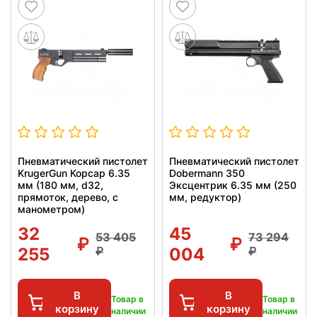
Пневматический пистолет
Пневматический пистолет
KrugerGun Корсар 6.35
Dobermann 350
мм (180 мм, d32,
Эксцентрик 6.35 мм (250
прямоток, дерево, с
мм, редуктор)
манометром)
32
45
53 405
73 294
255
004
В
В
Товар в
Товар в
корзину
корзину
наличии
наличии