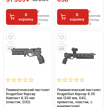
В
В
В
В
наличии
наличии
корзину
корзину
(Склад
(Склад
2)
2)
Пневматический пистолет
Пневматический пистолет
KrugerGun Корсар
KrugerGun Корсар 6.35
Компакт 6.35 мм
мм (240 мм, D42,
(пластик, D32)
прямоток, пластик, с
манометром)