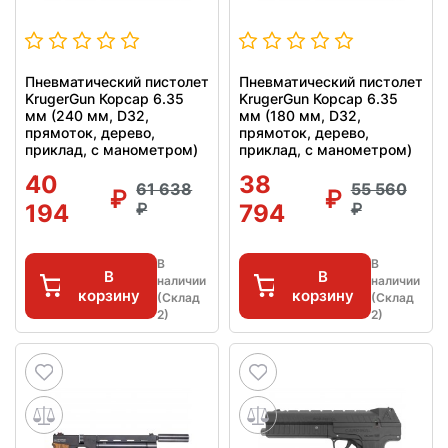
Пневматический пистолет
Пневматический пистолет
KrugerGun Корсар 6.35
KrugerGun Корсар 6.35
мм (240 мм, D32,
мм (180 мм, D32,
прямоток, дерево,
прямоток, дерево,
приклад, с манометром)
приклад, с манометром)
40
38
61 638
55 560
194
794
В
В
В
В
наличии
наличии
корзину
корзину
(Склад
(Склад
2)
2)