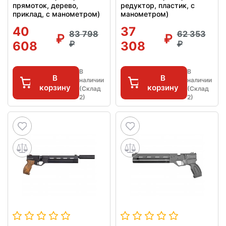
прямоток, дерево,
редуктор, пластик, с
приклад, с манометром)
манометром)
40
37
83 798
62 353
608
308
В
В
В
В
наличии
наличии
корзину
корзину
(Склад
(Склад
2)
2)