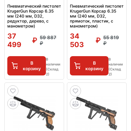
Пневматический пистолет
Пневматический пистолет
KrugerGun Корсар 6.35
KrugerGun Корсар 6.35
мм (240 мм, D32,
мм (240 мм, D32,
редуктор, дерево, с
прямоток, пластик, с
манометром)
манометром)
37
34
59 887
55 819
499
503
В
В
В
В
наличии
наличии
корзину
корзину
(Склад
(Склад
2)
2)