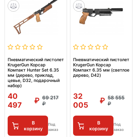
Пневматический пистолет
Пневматический пистолет
KrugerGun Корсар
KrugerGun Корсар
Компакт Hunter Set 6.35
Компакт 6.35 мм (светлое
мм (дерево, приклад,
дерево, D42)
цевье, D32, подарочный
набор)
40
32
69 217
58 555
497
005
В
В
Под
Под
корзину
корзину
заказ
заказ