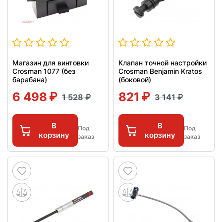
Магазин для винтовки
Клапан точной настройки
Crosman 1077 (без
Crosman Benjamin Kratos
барабана)
(боковой)
6 498
821
1 528
3 141
В
В
Под
Под
корзину
корзину
заказ
заказ