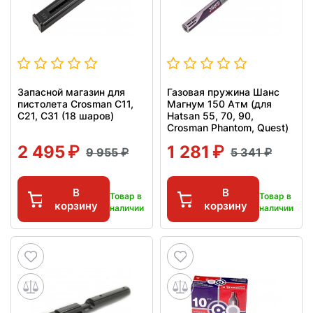
Запасной магазин для
Газовая пружина Шанс
пистолета Crosman C11,
Магнум 150 Атм (для
C21, C31 (18 шаров)
Hatsan 55, 70, 90,
Crosman Phantom, Quest)
2 495
1 281
9 955
5 341
В
В
Товар в
Товар в
корзину
корзину
наличии
наличии