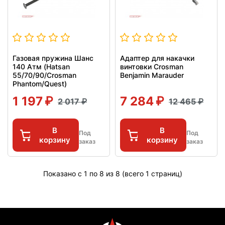
Газовая пружина Шанс
Адаптер для накачки
140 Атм (Hatsan
винтовки Crosman
55/70/90/Crosman
Benjamin Marauder
Phantom/Quest)
1 197
7 284
2 017
12 465
В
В
Под
Под
корзину
корзину
заказ
заказ
Показано с 1 по 8 из 8 (всего 1 страниц)