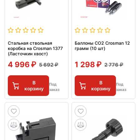
Стальная ствольная
Баллоны СО2 Crosman 12
коробка на Crosman 1377
грамм (10 шт)
(Ласточкин хвост)
4 996
1 298
5 692
2 776
В
В
Под
Под
корзину
корзину
заказ
заказ