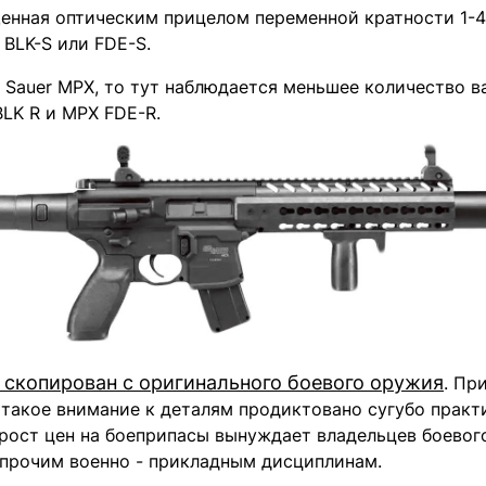
нная оптическим прицелом переменной кратности 1-4х
 BLK-S или FDE-S.
 Sauer MPX, то тут наблюдается меньшее количество ва
BLK R и MPX FDE-R.
 скопирован с оригинального боевого оружия
. Пр
о, такое внимание к деталям продиктовано сугубо пра
 рост цен на боеприпасы вынуждает владельцев боево
 прочим военно - прикладным дисциплинам.