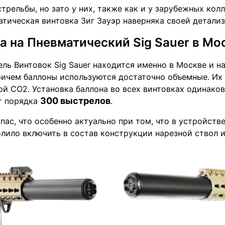
стрельбы, но зато у них, также как и у зарубежных ко
тическая винтовка Зиг Зауэр наверняка своей детализ
а на Пневматический Sig Sauer в Мо
ель Винтовок Sig Sauer находится именно в Москве и н
Причем баллоны используются достаточно объемные. Их
й СО2. Установка баллона во всех винтовках одинаков
300 выстрелов
т порядка
.
пас, что особенно актуально при том, что в устройств
олило включить в состав конструкции нарезной ствол 