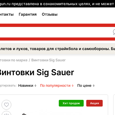
gun.ru представлена в ознакомительных целях, и не може
нтакты
Гарантия
Отзывы
летов и луков, товаров для страйкбола и самообороны. Б
товки по марке
Винтовки Sig Sauer
Винтовки Sig Sauer
Новинки
По популярности
По цене
ртировать:
Хит продаж
Акция