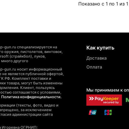
Показано с 1 по 1 из 1
p-gun.ru специализируется на
Как купить
о оружия, пистолетов, винтовок,
soft (страйкбол), луков,
Доставка
 много другого
Оплата
cp-gun.ru носит информационный
де не является публичной офертой,
ГК РФ. Комплект поставки и
ики товара, могут быть изменены
домления. Клиент, пользуясь
Мы принимаем к оп
ностью соглашается с условиями,
е
Политика конфиденциальности.
рмации (тексты, фото, видео и
запрещено, за исключением
гласия администрации сайта
а Игоревна ОГРНИП: