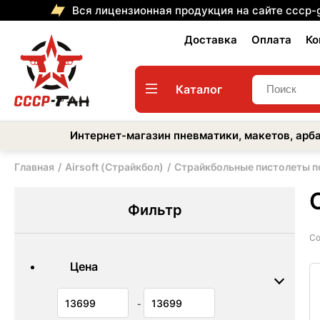
Вся лицензионная продукция на сайте cccp-
Доставка
Оплата
Ко
Каталог
Интернет-магазин пневматики, макетов, арба
Главная
Airsoft (Страйкбол)
Страйкбольные пистолеты п
Фильтр
Со
Цена
-