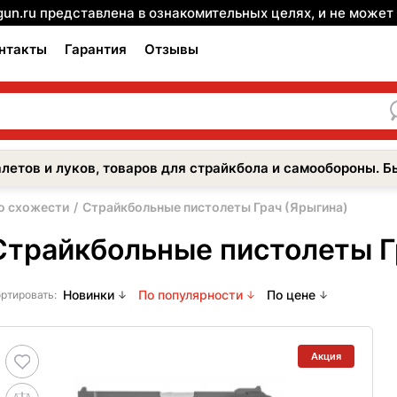
gun.ru представлена в ознакомительных целях, и не може
нтакты
Гарантия
Отзывы
летов и луков, товаров для страйкбола и самообороны. Б
о схожести
Страйкбольные пистолеты Грач (Ярыгина)
Страйкбольные пистолеты Г
Новинки
По популярности
По цене
ртировать:
Акция