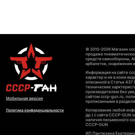
© 2010-2026 Магазин ccc
продаже пневматическог
средств самообороны, Air
арбалетов, снаряжения и
Информация на сайте cc
характер и не в коем ви
описанной в Статье 437 
технические харктерист
производителем без уве
сайтом cccp-gun.ru, пол
Мобильная версия
прописанными в раздел
Копирование любой инфо
Политика конфиденциальности
др.) с сайта CCCP-GUN 
наличия письменного со
CCCP-GUN
ИП Пантюхина Екатерин