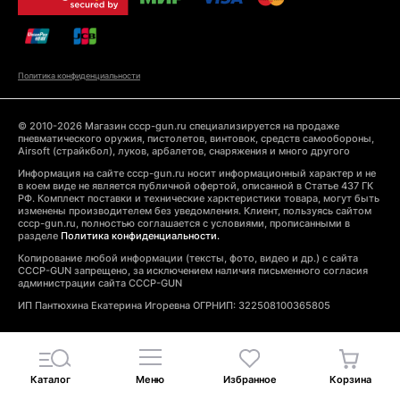
Политика конфиденциальности
© 2010-2026 Магазин cccp-gun.ru специализируется на продаже
пневматического оружия, пистолетов, винтовок, средств самообороны,
Airsoft (страйкбол), луков, арбалетов, снаряжения и много другого
Информация на сайте cccp-gun.ru носит информационный характер и не
в коем виде не является публичной офертой, описанной в Статье 437 ГК
РФ. Комплект поставки и технические харктеристики товара, могут быть
изменены производителем без уведомления. Клиент, пользуясь сайтом
cccp-gun.ru, полностью соглашается с условиями, прописанными в
разделе
Политика конфиденциальности.
Копирование любой информации (тексты, фото, видео и др.) с сайта
CCCP-GUN запрещено, за исключением наличия письменного согласия
администрации сайта CCCP-GUN
ИП Пантюхина Екатерина Игоревна ОГРНИП: 322508100365805
Каталог
Меню
Избранное
Корзина