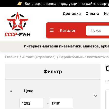
Вся лицензионная продукция на сайте cccp-
Доставка
Оплата
Ко
Каталог
Интернет-магазин пневматики, макетов, арба
Главная
Airsoft (Страйкбол)
Страйкбольные пистолеты п
Фильтр
Со
Цена
-