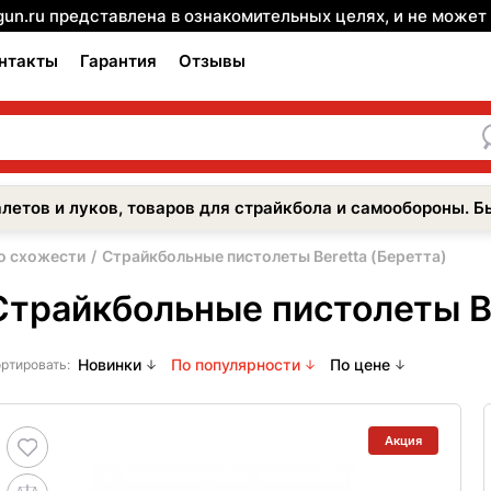
gun.ru представлена в ознакомительных целях, и не може
нтакты
Гарантия
Отзывы
летов и луков, товаров для страйкбола и самообороны. Б
о схожести
Страйкбольные пистолеты Beretta (Беретта)
Страйкбольные пистолеты Be
Новинки
По популярности
По цене
ртировать:
Акция