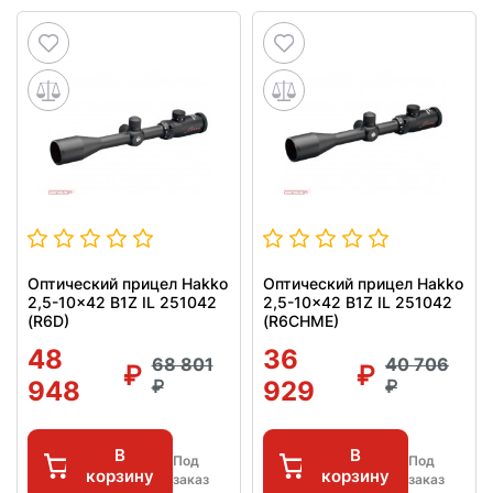
Оптический прицел Hakko
Оптический прицел Hakko
2,5-10x42 B1Z IL 251042
2,5-10x42 B1Z IL 251042
(R6D)
(R6CHME)
48
36
68 801
40 706
948
929
В
В
Под
Под
корзину
корзину
заказ
заказ