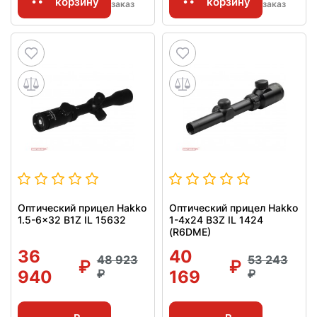
корзину
корзину
заказ
заказ
Оптический прицел Hakko
Оптический прицел Hakko
1.5-6x32 B1Z IL 15632
1-4х24 B3Z IL 1424
(R6DME)
36
40
48 923
53 243
940
169