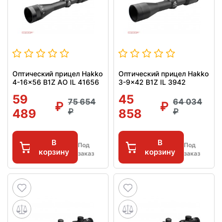
Оптический прицел Hakko
Оптический прицел Hakko
4-16x56 B1Z AO IL 41656
3-9x42 B1Z IL 3942
59
45
75 654
64 034
489
858
В
В
Под
Под
корзину
корзину
заказ
заказ