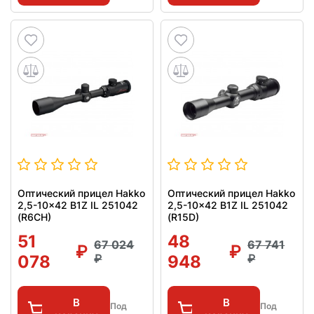
Оптический прицел Hakko
Оптический прицел Hakko
2,5-10x42 B1Z IL 251042
2,5-10x42 B1Z IL 251042
(R6CH)
(R15D)
51
48
67 024
67 741
078
948
В
В
Под
Под