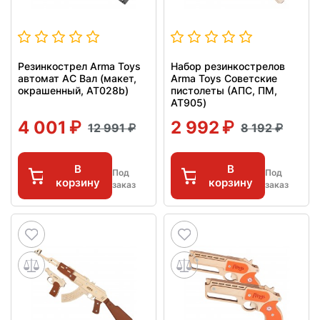
Резинкострел Arma Toys
Набор резинкострелов
автомат АС Вал (макет,
Arma Toys Советские
окрашенный, AT028b)
пистолеты (АПС, ПМ,
AT905)
4 001
2 992
12 991
8 192
В
В
Под
Под
корзину
корзину
заказ
заказ