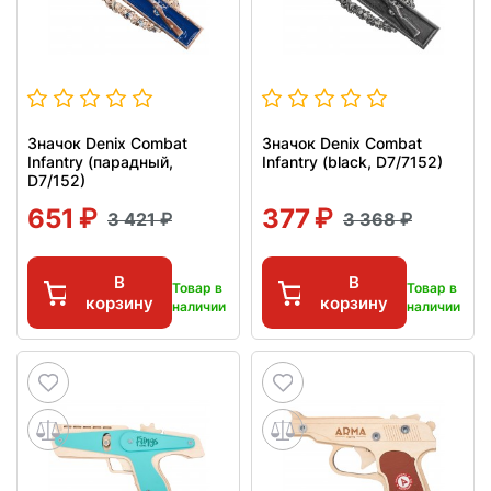
Значок Denix Combat
Значок Denix Combat
Infantry (парадный,
Infantry (black, D7/7152)
D7/152)
651
377
3 421
3 368
В
В
Товар в
Товар в
корзину
корзину
наличии
наличии