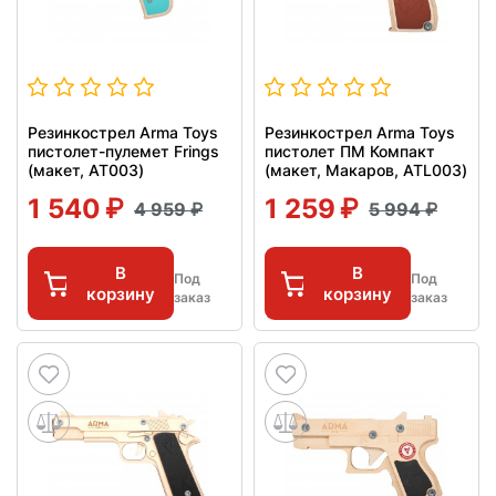
Резинкострел Arma Toys
Резинкострел Arma Toys
пистолет-пулемет Frings
пистолет ПМ Компакт
(макет, АТ003)
(макет, Макаров, ATL003)
1 540
1 259
4 959
5 994
В
В
Под
Под
корзину
корзину
заказ
заказ