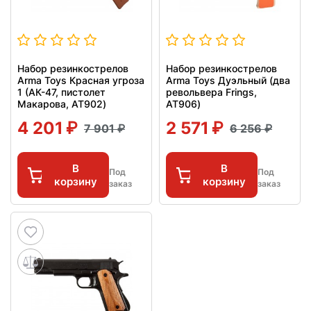
Набор резинкострелов
Набор резинкострелов
Arma Toys Красная угроза
Arma Toys Дуэльный (два
1 (АК-47, пистолет
револьвера Frings,
Макарова, AT902)
AT906)
4 201
2 571
7 901
6 256
В
В
Под
Под
корзину
корзину
заказ
заказ