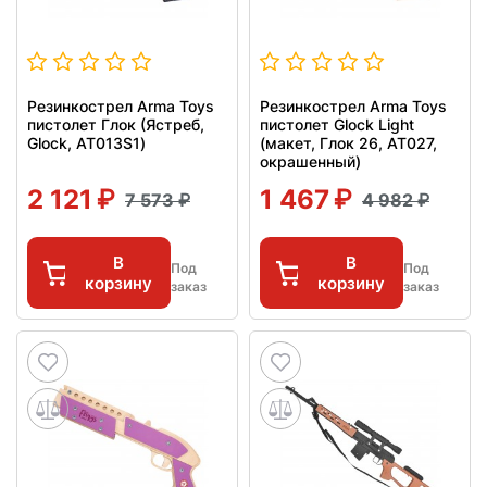
Резинкострел Arma Toys
Резинкострел Arma Toys
пистолет Глок (Ястреб,
пистолет Glock Light
Glock, AT013S1)
(макет, Глок 26, AT027,
окрашенный)
2 121
1 467
7 573
4 982
В
В
Под
Под
корзину
корзину
заказ
заказ