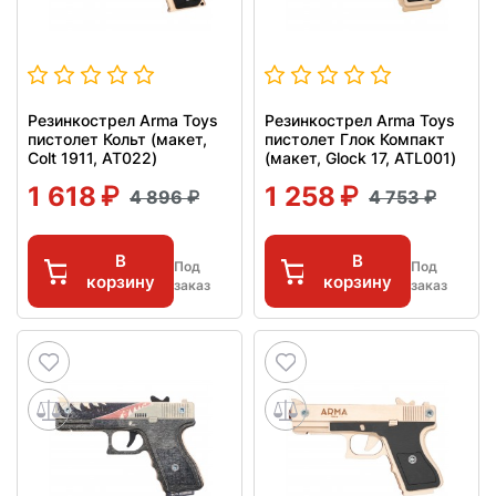
Резинкострел Arma Toys
Резинкострел Arma Toys
пистолет Кольт (макет,
пистолет Глок Компакт
Colt 1911, AT022)
(макет, Glock 17, ATL001)
1 618
1 258
4 896
4 753
В
В
Под
Под
корзину
корзину
заказ
заказ