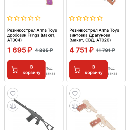
Резинкострел Arma Toys
Резинкострел Arma Toys
дробовик Frings (макет,
винтовка Драгунова
АТ004)
(макет, СВД, AT020)
1 695
4 751
4 895
11 791
В
В
Под
Под
корзину
корзину
заказ
заказ