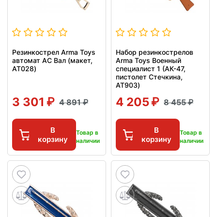
Резинкострел Arma Toys
Набор резинкострелов
автомат АС Вал (макет,
Arma Toys Военный
AT028)
специалист 1 (АК-47,
пистолет Стечкина,
AT903)
3 301
4 205
4 891
8 455
В
В
Товар в
Товар в
корзину
корзину
наличии
наличии