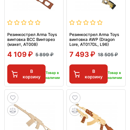
Резинкострел Arma Toys
Резинкострел Arma Toys
винтовка ВСС Винторез
винтовка AWP (Dragon
(макет, АТ008)
Lore, AT017DL, L96)
4 109
7 493
5 899
18 505
В
В
Товар в
Товар в
корзину
корзину
наличии
наличии