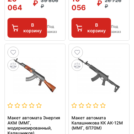
39 806
26 726
064
056
В
В
Под
Под
корзину
корзину
заказ
заказ
Макет автомата Энергия
Макет автомата
АКМ (ММГ,
Калашникова КК АК-12М
модернизированный,
(ММГ, 6П70М)
Калашников)