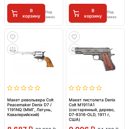
В
В
Под
Под
корзину
корзину
заказ
заказ
Макет револьвера Colt
Макет пистолета Denix
Peacemaker Denix D7 /
Colt M1911A1
1191NQ (ММГ, Латунь,
(состаренный, дерево,
Кавалерийский)
D7-9316-OLD, 1911 г,
США)