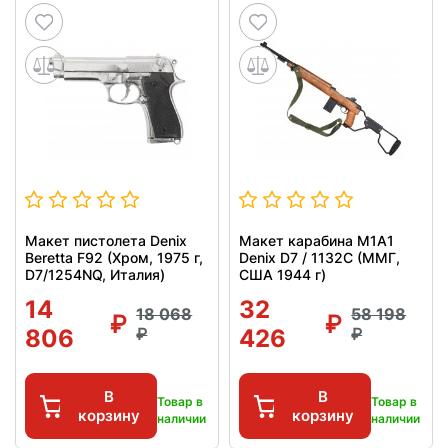
Макет пистолета Denix
Макет карабина M1A1
Beretta F92 (Хром, 1975 г,
Denix D7 / 1132C (ММГ,
D7/1254NQ, Италия)
США 1944 г)
14
32
18 068
58 198
806
426
В
В
Товар в
Товар в
корзину
корзину
наличии
наличии