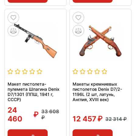
Макет пистолета-
Макеты кремниевых
пулемета Шпагина Denix
пистолетов Denix D7/2-
D7/1301 (ППШ, 1941 г,
1196L (2 шт, латунь,
СССР)
Англия, XVIII век)
24
33 608
460
12 457
32 314