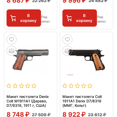
8 687
9 996
22 262
24 482
В
В
Под
Под
корзину
корзину
заказ
заказ
Макет пистолета Denix
Макет пистолета Colt
Colt M1911A1 (Дерево,
1911A1 Denix D7/8316
D7/9316, 1911 г, США)
(ММГ, Кольт)
8 748
8 922
27 509
23 612