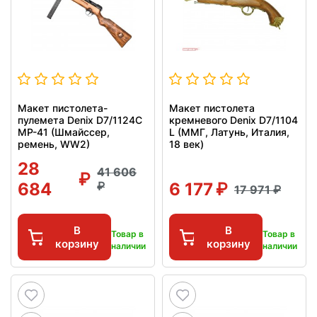
Макет пистолета-
Макет пистолета
пулемета Denix D7/1124C
кремневого Denix D7/1104
MP-41 (Шмайссер,
L (ММГ, Латунь, Италия,
ремень, WW2)
18 век)
28
41 606
684
6 177
17 971
В
В
Товар в
Товар в
корзину
корзину
наличии
наличии