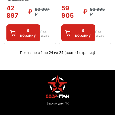
42
59
60 007
83 995
897
905
В
В
Под
Под
корзину
корзину
заказ
заказ
Показано с 1 по 24 из 24 (всего 1 страниц)
Версия для ПК