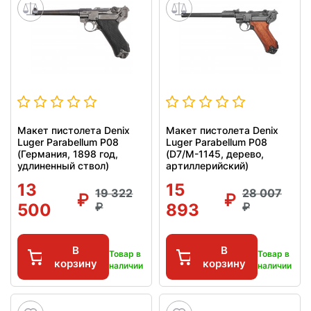
Макет пистолета Denix
Макет пистолета Denix
Luger Parabellum P08
Luger Parabellum P08
(Германия, 1898 год,
(D7/M-1145, дерево,
удлиненный ствол)
артиллерийский)
13
15
19 322
28 007
500
893
В
В
Товар в
Товар в
корзину
корзину
наличии
наличии