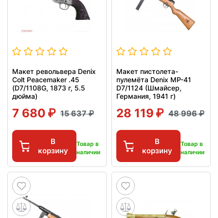
Макет револьвера Denix
Макет пистолета-
Colt Peacemaker .45
пулемёта Denix MP-41
(D7/1108G, 1873 г, 5.5
D7/1124 (Шмайсер,
дюйма)
Германия, 1941 г)
7 680
28 119
15 637
48 996
В
В
Товар в
Товар в
корзину
корзину
наличии
наличии