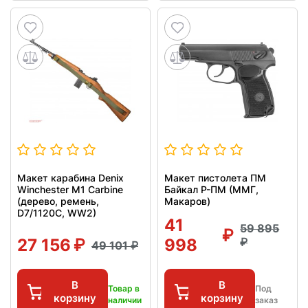
Макет карабина Denix
Макет пистолета ПМ
Winchester M1 Carbine
Байкал Р-ПМ (ММГ,
(дерево, ремень,
Макаров)
D7/1120C, WW2)
41
59 895
27 156
998
49 101
В
В
Товар в
Под
корзину
корзину
наличии
заказ