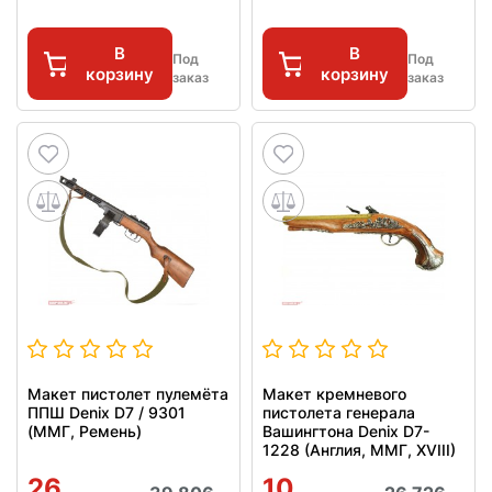
В
В
Под
Под
корзину
корзину
заказ
заказ
Макет пистолет пулемёта
Макет кремневого
ППШ Denix D7 / 9301
пистолета генерала
(ММГ, Ремень)
Вашингтона Denix D7-
1228 (Англия, ММГ, XVIII)
26
10