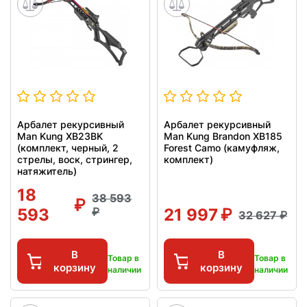
Арбалет рекурсивный
Арбалет рекурсивный
Man Kung XB23BK
Man Kung Brandon XB185
(комплект, черный, 2
Forest Camo (камуфляж,
стрелы, воск, стрингер,
комплект)
натяжитель)
18
38 593
593
21 997
32 627
В
В
Товар в
Товар в
корзину
корзину
наличии
наличии