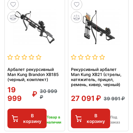
Арбалет рекурсивный
Рекурсивный арбалет
Man Kung Brandon XB185
Man Kung XB21 (стрелы,
(черный, комплект)
натяжитель, прицел,
ремень, кивер, черный)
19
30 999
999
27 091
39 991
В
В
Товар в
Под
корзину
корзину
наличии
заказ