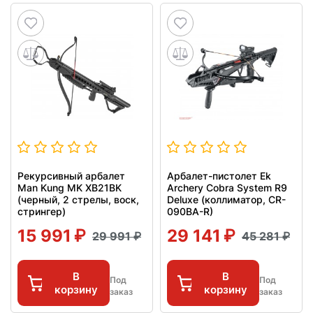
Рекурсивный арбалет
Арбалет-пистолет Ek
Man Kung MK XB21BK
Archery Cobra System R9
(черный, 2 стрелы, воск,
Deluxe (коллиматор, CR-
стрингер)
090BA-R)
15 991
29 141
29 991
45 281
В
В
Под
Под
корзину
корзину
заказ
заказ