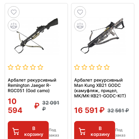
Арбалет рекурсивный
Арбалет рекурсивный
Remington Jaeger R-
Man Kung XB21 GODC
RGC051 (God camo)
(камуфляж, прицел,
MK/MK-XB21-GODC-KIT)
10
32 091
594
16 591
32 561
В
В
Под
Под
корзину
корзину
заказ
заказ