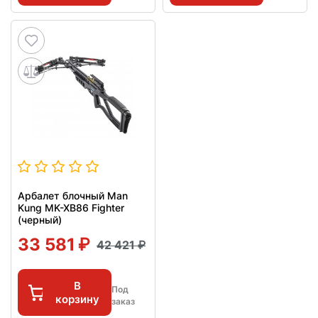
Арбалет блочный Man
Kung MK-XB86 Fighter
(черный)
33 581
42 421
В
Под
корзину
заказ