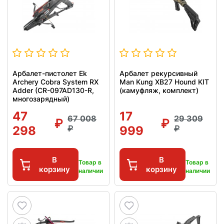
Арбалет-пистолет Ek
Арбалет рекурсивный
Archery Cobra System RX
Man Kung XB27 Hound KIT
Adder (CR-097AD130-R,
(камуфляж, комплект)
многозарядный)
47
17
67 008
29 309
298
999
В
В
Товар в
Товар в
корзину
корзину
наличии
наличии