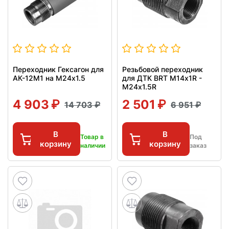
Переходник Гексагон для
Резьбовой переходник
АК-12М1 на М24х1.5
для ДТК BRT М14x1R -
М24x1.5R
4 903
2 501
14 703
6 951
В
В
Товар в
Под
корзину
корзину
наличии
заказ