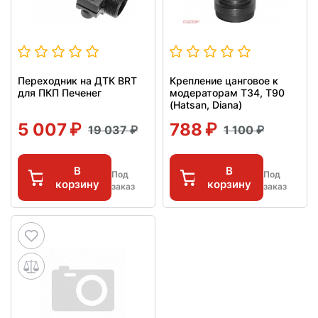
Переходник на ДТК BRT
Крепление цанговое к
для ПКП Печенег
модераторам T34, T90
(Hatsan, Diana)
5 007
788
19 037
1 100
В
В
Под
Под
корзину
корзину
заказ
заказ