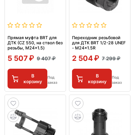
Прямая муфта BRT для
Переходник резьбовой
ДТК (CZ 550, на ствол без
для ДТК BRT 1/2-28 UNEF
резьбы, M24x1.5)
- M24x1.5R
5 507
2 504
9 407
7 299
В
В
Под
Под
корзину
корзину
заказ
заказ