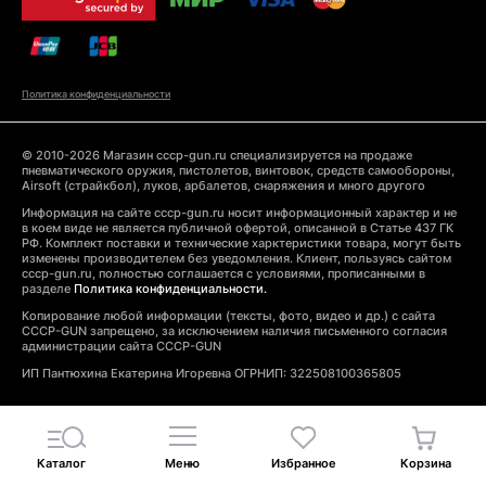
Политика конфиденциальности
© 2010-2026 Магазин cccp-gun.ru специализируется на продаже
пневматического оружия, пистолетов, винтовок, средств самообороны,
Airsoft (страйкбол), луков, арбалетов, снаряжения и много другого
Информация на сайте cccp-gun.ru носит информационный характер и не
в коем виде не является публичной офертой, описанной в Статье 437 ГК
РФ. Комплект поставки и технические харктеристики товара, могут быть
изменены производителем без уведомления. Клиент, пользуясь сайтом
cccp-gun.ru, полностью соглашается с условиями, прописанными в
разделе
Политика конфиденциальности.
Копирование любой информации (тексты, фото, видео и др.) с сайта
CCCP-GUN запрещено, за исключением наличия письменного согласия
администрации сайта CCCP-GUN
ИП Пантюхина Екатерина Игоревна ОГРНИП: 322508100365805
Каталог
Меню
Избранное
Корзина