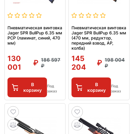
Пневматическая винтовка
Пневматическая винтовка
Jager SPR BullPup 6.35 мм
Jager SPR BullPup 6.35 мм
PCP (ламинат, синий, 470
(470 мм, редуктор,
мм)
передний взвод, AP,
колба)
130
145
186 597
198 004
001
204
В
В
Под
Под
корзину
корзину
заказ
заказ