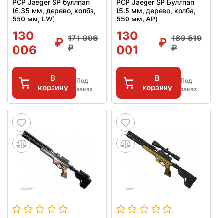
PCP Jaeger SP буллпап
PCP Jaeger SP Буллпап
(6.35 мм, дерево, колба,
(5.5 мм, дерево, колба,
550 мм, LW)
550 мм, AP)
130
130
171 996
189 510
006
001
В
В
Под
Под
корзину
корзину
заказ
заказ