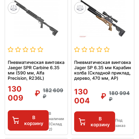
Пневматическая винтовка
Пневматическая винтовка
Jaeger SPR Carbine 6.35
Jager SP 6.35 мм Карабин
мм (590 мм, Alfa
колба (Складной приклад,
Precision, R236L)
дерево, 470 мм, AP)
130
182 609
130
180 994
009
004
В
В
В
наличии
Под
корзину
(Склад
корзину
заказ
2)