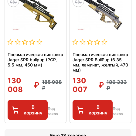
Пневматическая винтовка
Пневматическая винтовка
Jager SPR bullpup (PCP,
Jager SPR BullPup (6.35
5.5 мм, 450 мм)
мм, ламинат, желтый, 470
мм)
130
130
185 998
186 333
008
007
В
В
Под
Под
корзину
корзину
заказ
заказ
Ещё 18 товаров