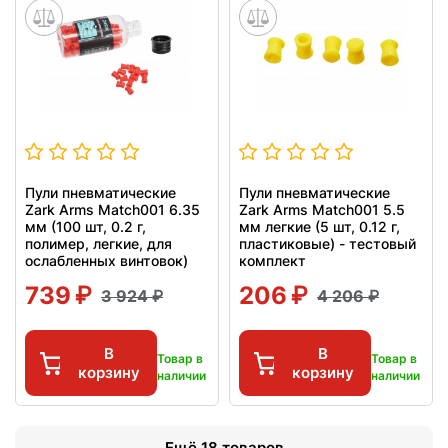
Пули пневматические
Пули пневматические
Zark Arms Match001 6.35
Zark Arms Match001 5.5
мм (100 шт, 0.2 г,
мм легкие (5 шт, 0.12 г,
полимер, легкие, для
пластиковые) - тестовый
ослабленных винтовок)
комплект
739
206
3 924
4 206
В
В
Товар в
Товар в
корзину
корзину
наличии
наличии
Ещё 18 товаров