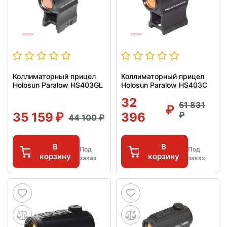
Коллиматорный прицел
Коллиматорный прицел
Holosun Paralow HS403GL
Holosun Paralow HS403C
32
51 831
35 159
396
44 100
В
В
Под
Под
корзину
корзину
заказ
заказ