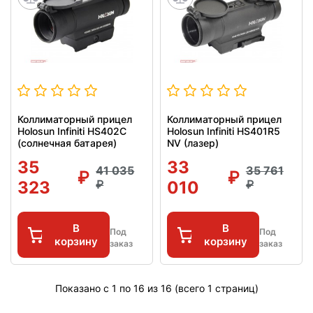
Коллиматорный прицел
Коллиматорный прицел
Holosun Infiniti HS402C
Holosun Infiniti HS401R5
(солнечная батарея)
NV (лазер)
35
33
41 035
35 761
323
010
В
В
Под
Под
корзину
корзину
заказ
заказ
Показано с 1 по 16 из 16 (всего 1 страниц)