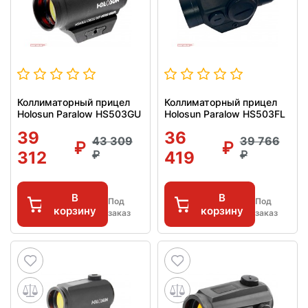
Коллиматорный прицел
Коллиматорный прицел
Holosun Paralow HS503GU
Holosun Paralow HS503FL
39
36
43 309
39 766
312
419
В
В
Под
Под
корзину
корзину
заказ
заказ