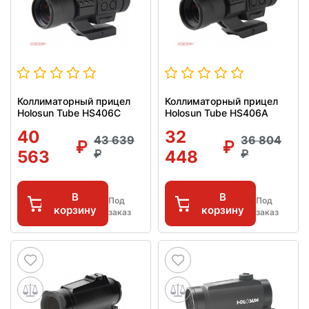
Коллиматорный прицел
Коллиматорный прицел
Holosun Tube HS406C
Holosun Tube HS406A
40
32
43 639
36 804
563
448
В
В
Под
Под
корзину
корзину
заказ
заказ