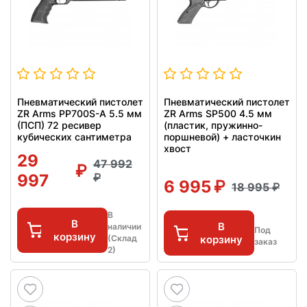
Пневматический пистолет
Пневматический пистолет
ZR Arms PP700S-A 5.5 мм
ZR Arms SP500 4.5 мм
(ПСП) 72 ресивер
(пластик, пружинно-
кубических сантиметра
поршневой) + ласточкин
хвост
29
47 992
997
6 995
18 995
В
В
В
наличии
Под
корзину
(Склад
корзину
заказ
2)