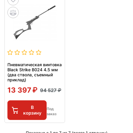
Пневматическая винтовка
Black Strike B024 4.5 мм
(два ствола, съемный
приклад)
13 397
94 527
В
Под
корзину
заказ
Показано с 1 по 7 из 7 (всего 1 страниц)