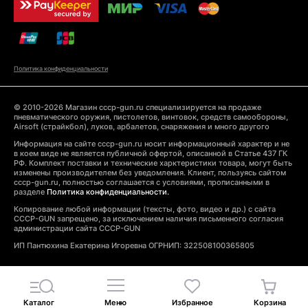
Политика конфиденциальности
© 2010-2026 Магазин cccp-gun.ru специализируется на продаже
пневматического оружия, пистолетов, винтовок, средств самообороны,
Airsoft (страйкбол), луков, арбалетов, снаряжения и много другого
Информация на сайте cccp-gun.ru носит информационный характер и не
в коем виде не является публичной офертой, описанной в Статье 437 ГК
РФ. Комплект поставки и технические харктеристики товара, могут быть
изменены производителем без уведомления. Клиент, пользуясь сайтом
cccp-gun.ru, полностью соглашается с условиями, прописанными в
разделе
Политика конфиденциальности.
Копирование любой информации (тексты, фото, видео и др.) с сайта
CCCP-GUN запрещено, за исключением наличия письменного согласия
администрации сайта CCCP-GUN
ИП Пантюхина Екатерина Игоревна ОГРНИП: 322508100365805
Каталог
Меню
Избранное
Корзина