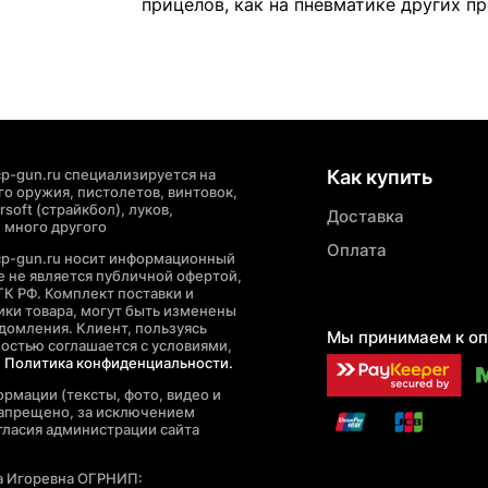
прицелов, как на пневматике других п
p-gun.ru специализируется на
Как купить
о оружия, пистолетов, винтовок,
soft (страйкбол), луков,
Доставка
 много другого
Оплата
cp-gun.ru носит информационный
де не является публичной офертой,
ГК РФ. Комплект поставки и
ики товара, могут быть изменены
домления. Клиент, пользуясь
Мы принимаем к оп
ностью соглашается с условиями,
е
Политика конфиденциальности.
рмации (тексты, фото, видео и
запрещено, за исключением
гласия администрации сайта
а Игоревна ОГРНИП: