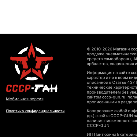
© 2010-2026 Магазин ccc
продаже пневматическог
средств самообороны, Air
арбалетов, снаряжения и
Информация на сайте cc
характер и не в коем ви
описанной в Статье 437 
технические харктерист
производителем без уве
сайтом cccp-gun.ru, пол
Мобильная версия
прописанными в раздел
Копирование любой инфо
Политика конфиденциальности
др.) с сайта CCCP-GUN 
наличия письменного со
CCCP-GUN
ИП Пантюхина Екатерин