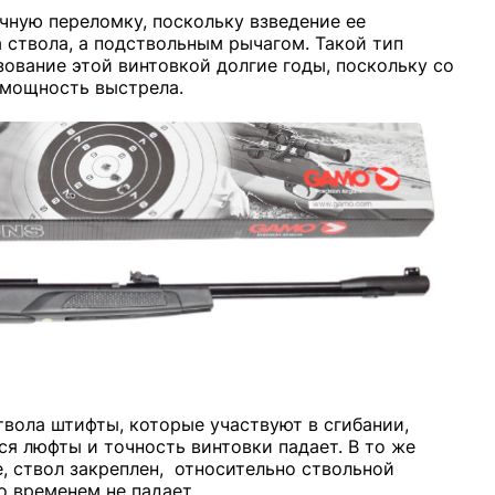
чную переломку, поскольку взведение ее
 ствола, а подствольным рычагом. Такой тип
зование этой винтовкой долгие годы, поскольку со
 мощность выстрела.
твола штифты, которые участвуют в сгибании,
я люфты и точность винтовки падает. В то же
, ствол закреплен, относительно ствольной
о временем не падает.