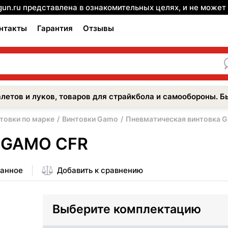
gun.ru представлена в ознакомительных целях, и не може
нтакты
Гарантия
Отзывы
летов и луков, товаров для страйкбола и самообороны. Б
товки по марке
Винтовки Gamo
Пневматическая винтовка 
а GAMO CFR
ранное
Добавить к сравнению
Выберите комплектацию