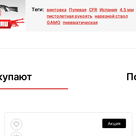
Теги:
винтовка
Пулевая
CFR
Испания
4.5 мм
пистолетная рукоять
нарезной ствол
GAMO
пневматическая
купают
П
Акция