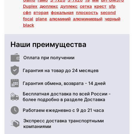
Duplex
дюплекс
дуплекс
сетка
крест
sfp
сфп
вторая
фокальная
плоскость
second
focal
plane
алюминий
алюминиевый
черный
black
Наши преимущества
Оплата при получении
Гарантия на товар до 24 месяцев
Гарантия обмена, возврата - 14 дней
Бесплатная доставка по всей России -
более подробно в разделе Доставка
Работаем ежедневно с 9 до 21 часа
Экспресс доставка транспортными
компаниями