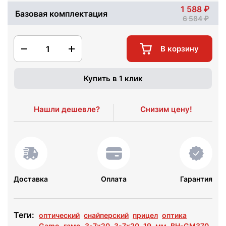
1 588
Базовая комплектация
6 584
1
В корзину
Купить в 1 клик
Нашли дешевле?
Снизим цену!
Доставка
Оплата
Гарантия
Теги:
оптический
снайперский
прицел
оптика
Gamo
гамо
3-7x20
3-7х20
19
мм
BH-GM370