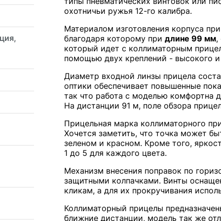
типы пневматических винтовок или пис
охотничьи ружья 12-го калибра.
Материалом изготовления корпуса при
ция,
благодаря которому при
длине 99 мм
,
который идет с коллиматорным прицел
помощью двух креплений - высокого и
Диаметр входной линзы прицела сост
оптики обеспечивает повышенные показ
так что работа с моделью комфортна д
На дистанции 91 м, поле обзора прицел
Прицельная марка коллиматорного пр
Хочется заметить, что точка может бы
зеленом и красном. Кроме того, яркос
1 до 5 для каждого цвета.
Механизм внесения поправок по гориз
защитными колпачками. Винты оснащен
кликам, а для их прокручивания испол
Коллиматорный прицелы предназначены 
ближние дистанции, модель так же от