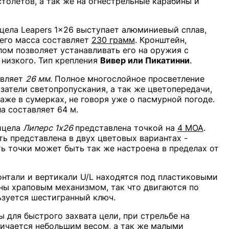
толетов, а так же на огнестрельные карабины и
цела Leapers 1x26 выступает алюминиевый сплав,
 его масса составляет
230 грамм
. Кронштейн,
ом позволяет устанавливать его на оружия с
 низкого. Тип крепления
Вивер или Пикатинни
.
авляет
26 мм
. Полное многослойное просветление
атели светопропускания, а так же цветопередачи,
аже в сумерках, не говоря уже о пасмурной погоде.
а составляет 64 м.
ицела
Липерс 1х26
представлена точкой на
4 MOA
.
ть представлена в двух цветовых вариантах -
ть точки может быть так же настроена в пределах от
онтали и вертикали U/L находятся под пластиковыми
ы храповым механизмом, так что двигаются по
ьзуется шестигранный ключ.
для быстрого захвата цели, при стрельбе на
личается небольшим весом, а так же малыми