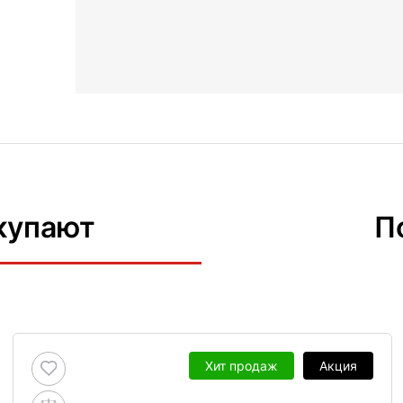
купают
П
Хит продаж
Акция