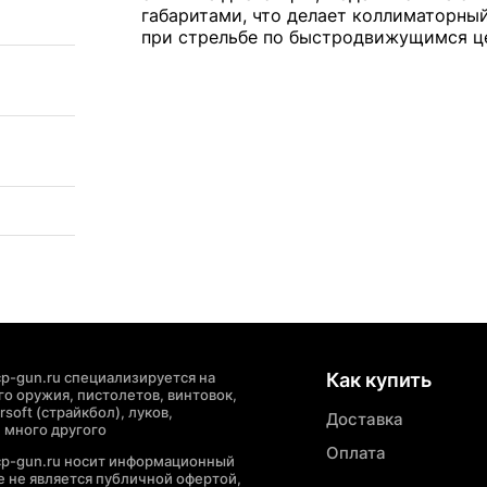
габаритами, что делает коллиматорны
при стрельбе по быстродвижущимся ц
p-gun.ru специализируется на
Как купить
о оружия, пистолетов, винтовок,
soft (страйкбол), луков,
Доставка
 много другого
Оплата
cp-gun.ru носит информационный
де не является публичной офертой,