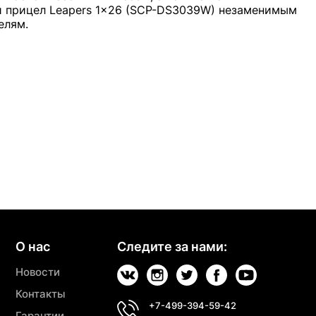
й прицел Leapers 1x26 (SCP-DS3039W) незаменимым
елям.
О нас
Следите за нами:
Новости
Контакты
+7-499-394-59-42
Гарантии