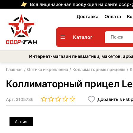
Вся лицензионная продукция на сайте cccp-
Доставка
Оплата
Ко
Каталог
Интернет-магазин пневматики, макетов, арба
Главная
Оптика и крепления
Коллиматорные прицелы
К
Коллиматорный прицел L
Добавить в изб
Арт.
3105736
Акция