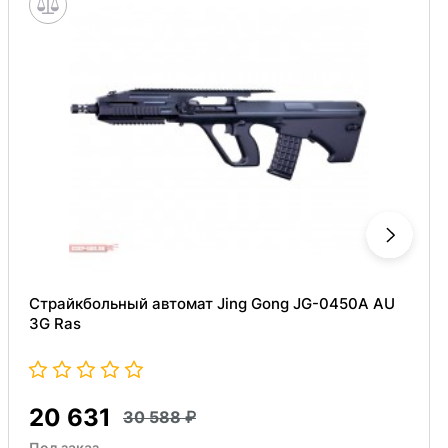
Страйкбольный автомат Jing Gong JG-0450A AU
3G Ras
20 631
30 588
Под заказ