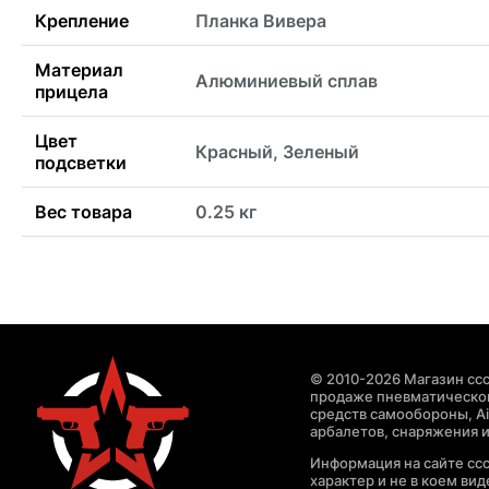
Крепление
Планка Вивера
Материал
Алюминиевый сплав
прицела
Цвет
Красный, Зеленый
подсветки
Вес товара
0.25 кг
© 2010-2026 Магазин ccc
продаже пневматическог
средств самообороны, Air
арбалетов, снаряжения и
Информация на сайте cc
характер и не в коем ви