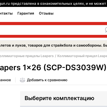
gun.ru представлена в ознакомительных целях, и не може
нтакты
Гарантия
Отзывы
летов и луков, товаров для страйкбола и самообороны. Б
оллиматорные прицелы Leapers
Коллиматорный прицел Leap
eapers 1x26 (SCP-DS3039W)
ранное
Добавить к сравнению
Выберите комплектацию