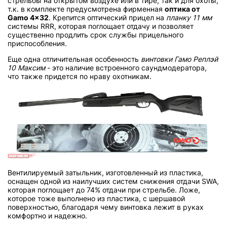
стрельбы на открытом воздухе или в тире, так и для охоты,
т.к. в комплекте предусмотрена фирменная
оптика от
Gamo 4x32
. Крепится оптический прицел на
планку 11 мм
системы RRR, которая поглощает отдачу и позволяет
существенно продлить срок службы прицельного
приспособления.
Еще одна отличительная особенность
винтовки Гамо Реплэй
10 Максим
- это наличие встроенного саундмодератора,
что также придется по нраву охотникам.
Вентилируемый затыльник, изготовленный из пластика,
оснащен одной из наилучших систем снижения отдачи SWA,
которая поглощает до 74% отдачи при стрельбе. Ложе,
которое тоже выполнено из пластика, с шершавой
поверхностью, благодаря чему винтовка лежит в руках
комфортно и надежно.