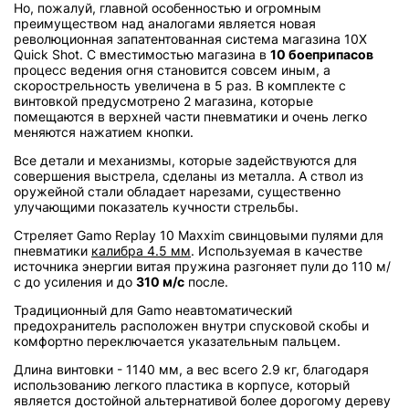
Но, пожалуй, главной особенностью и огромным
преимуществом над аналогами является новая
революционная запатентованная система магазина 10X
Quick Shot. С вместимостью магазина в
10 боеприпасов
процесс ведения огня становится совсем иным, а
скорострельность увеличена в 5 раз. В комплекте с
винтовкой предусмотрено 2 магазина, которые
помещаются в верхней части пневматики и очень легко
меняются нажатием кнопки.
Все детали и механизмы, которые задействуются для
совершения выстрела, сделаны из металла. А ствол из
оружейной стали обладает нарезами, существенно
улучающими показатель кучности стрельбы.
Стреляет Gamo Replay 10 Maxxim свинцовыми пулями для
пневматики
калибра 4.5 мм
. Используемая в качестве
источника энергии витая пружина разгоняет пули до 110 м/
с до усиления и до
310 м/с
после.
Традиционный для Gamo неавтоматический
предохранитель расположен внутри спусковой скобы и
комфортно переключается указательным пальцем.
Длина винтовки - 1140 мм, а вес всего 2.9 кг, благодаря
использованию легкого пластика в корпусе, который
является достойной альтернативой более дорогому дереву