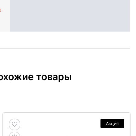
k
охожие товары
Акция