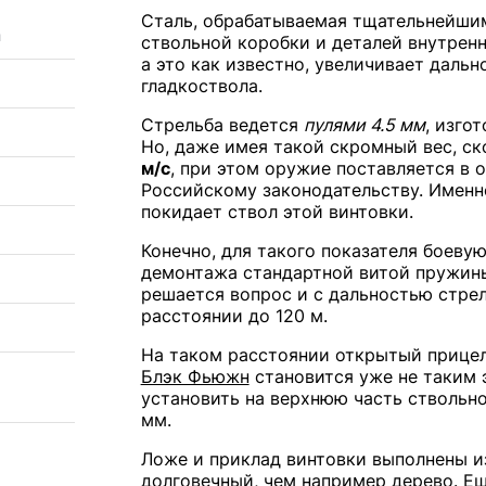
Сталь, обрабатываемая тщательнейшим
а
ствольной коробки и деталей внутренн
а это как известно, увеличивает дальн
гладкоствола.
Стрельба ведется
пулями 4.5 мм
, изго
Но, даже имея такой скромный вес, ск
м/с
, при этом оружие поставляется в 
Российскому законодательству. Именно
покидает ствол этой винтовки.
Конечно, для такого показателя боевую
демонтажа стандартной витой пружины
решается вопрос и с дальностью стрел
расстоянии до 120 м.
На таком расстоянии открытый прице
Блэк Фьюжн
становится уже не таким 
установить на верхнюю часть ствольно
мм.
Ложе и приклад винтовки выполнены из
долговечный, чем например дерево. Еще