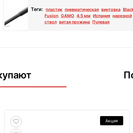
Теги:
пластик
пневматическая
винтовка
Blac
Fusion
GAMO
4.5 мм
Испания
нарезной
ствол
витая пружина
Пулевая
купают
П
Акция