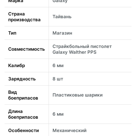
Марка
Galaxy
Страна
Тайвань
производства
Тип
Магазин
Страйкбольный пистолет
Совместимость
Galaxy Walther PPS
Калибр
6 мм
Зарядность
8 шт
Вид
Пластиковые шарики
боеприпасов
Длина
6 мм
боеприпасов
Особенности
Механический