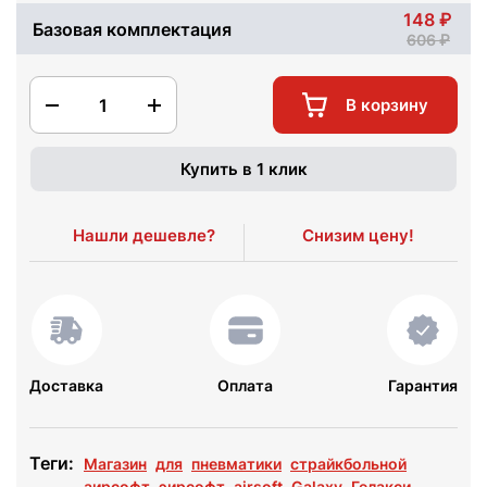
148
Базовая комплектация
606
1
В корзину
Купить в 1 клик
Нашли дешевле?
Снизим цену!
Доставка
Оплата
Гарантия
Теги:
Магазин
для
пневматики
страйкбольной
аирсофт
эирсофт
airsoft
Galaxy
Гелакси