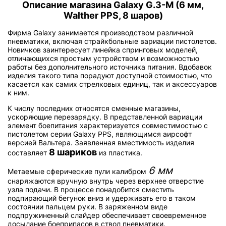
Описание магазина Galaxy G.3-M (6 мм,
Walther PPS, 8 шаров)
Фирма Galaxy занимается производством различной
пневматики, включая страйкбольные вариации пистолетов.
Новичков заинтересует линейка спринговых моделей,
отличающихся простым устройством и возможностью
работы без дополнительного источника питания. Вдобавок
изделия такого типа порадуют доступной стоимостью, что
касается как самих стрелковых единиц, так и аксессуаров
к ним.
К числу последних относятся сменные магазины,
ускоряющие перезарядку. В представленной вариации
элемент боепитания характеризуется совместимостью с
пистолетом серии Galaxy PPS, являющимся аирсофт
версией Вальтера. Заявленная вместимость изделия
8 шариков
составляет
из пластика.
6 мм
Метаемые сферические пули калибром
снаряжаются вручную внутрь через верхнее отверстие
узла подачи. В процессе понадобится сместить
подпирающий бегунок вниз и удерживать его в таком
состоянии пальцем руки. В заряженном виде
подпружиненный слайдер обеспечивает своевременное
досылание боеприпасов в ствол пневматики.