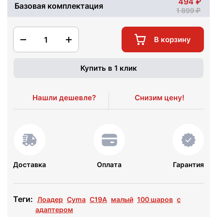
494
Базовая комплектация
1 899
1
В корзину
Купить в 1 клик
Нашли дешевле?
Снизим цену!
Доставка
Оплата
Гарантия
Теги:
Лоадер
Cyma
C19A
малый
100 шаров
с
адаптером