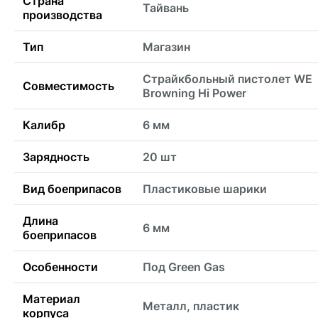
Страна
Тайвань
производства
Тип
Магазин
Страйкбольный пистолет WE
Совместимость
Browning Hi Power
Калибр
6 мм
Зарядность
20 шт
Вид боеприпасов
Пластиковые шарики
Длина
6 мм
боеприпасов
Особенности
Под Green Gas
Материал
Металл, пластик
корпуса