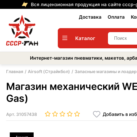
Вся лицензионная продукция на сайте cccp-
Доставка
Оплата
Ко
Каталог
Интернет-магазин пневматики, макетов, арба
Главная
Airsoft (Страйкбол)
Запасные магазины и лоаде
Магазин механический WE 
Gas)
Добавить в из
Арт.
31057438