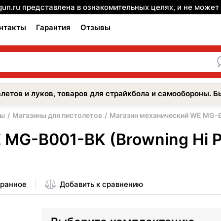
gun.ru представлена в ознакомительных целях, и не може
нтакты
Гарантия
Отзывы
летов и луков, товаров для страйкбола и самообороны. Б
ры
Магазины для пистолетов
Магазин механический WE MG-B0
MG-B001-BK (Browning Hi P
бранное
Добавить к сравнению