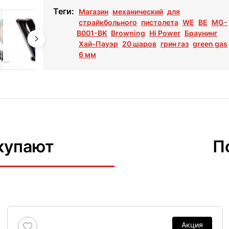
Теги:
Магазин
механический
для
страйкбольного
пистолета
WE
ВЕ
MG-
B001-BK
Browning
Hi Power
Браунинг
Хай-Пауэр
20 шаров
грин газ
green gas
6 мм
купают
П
Акция