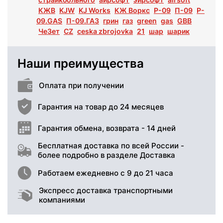
КЖВ
KJW
KJ Works
КЖ Воркс
P-09
П-09
P-
09.GAS
П-09.ГАЗ
грин
газ
green
gas
GBB
ЧеЗет
CZ
ceska zbrojovka
21
шар
шарик
Наши преимущества
Оплата при получении
Гарантия на товар до 24 месяцев
Гарантия обмена, возврата - 14 дней
Бесплатная доставка по всей России -
более подробно в разделе Доставка
Работаем ежедневно с 9 до 21 часа
Экспресс доставка транспортными
компаниями