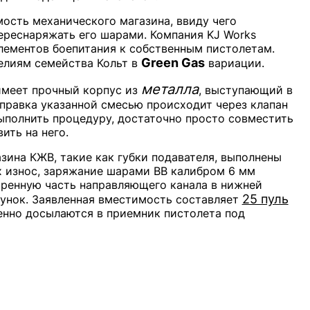
ость механического магазина, ввиду чего
ереснаряжать его шарами. Компания KJ Works
лементов боепитания к собственным пистолетам.
Green Gas
елиям семейства Кольт в
вариации.
металла
 имеет прочный корпус из
, выступающий в
аправка указанной смесью происходит через клапан
ыполнить процедуру, достаточно просто совместить
ить на него.
ина КЖВ, такие как губки подавателя, выполнены
х износ, заряжание шарами BB калибром 6 мм
ренную часть направляющего канала в нижней
25 пуль
гунок. Заявленная вместимость составляет
енно досылаются в приемник пистолета под