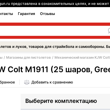
gun.ru представлена в ознакомительных целях, и не може
нтакты
Гарантия
Отзывы
летов и луков, товаров для страйкбола и самообороны. Б
ры
Магазины для пистолетов
Механический магазин KJW Colt
 Colt M1911 (25 шаров, Gre
збранное
Добавить к сравнению
Выберите комплектацию