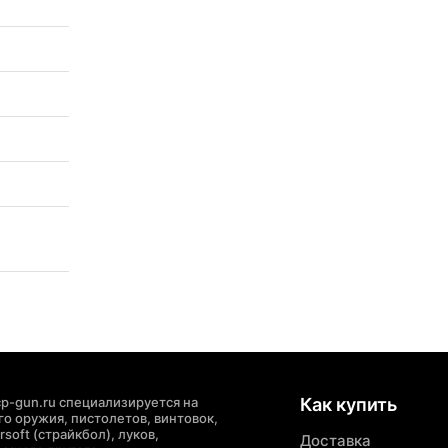
p-gun.ru специализируется на
Как купить
о оружия, пистолетов, винтовок,
soft (страйкбол), луков,
Доставка