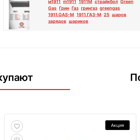
м1911
m1911
1911M
страйкбол
Green
Gas
Грин
Газ
грингаз
greengas
1911.GAS-M
1911.ГАЗ-М
25
шаров
зарядов
шариков
купают
П
Акция