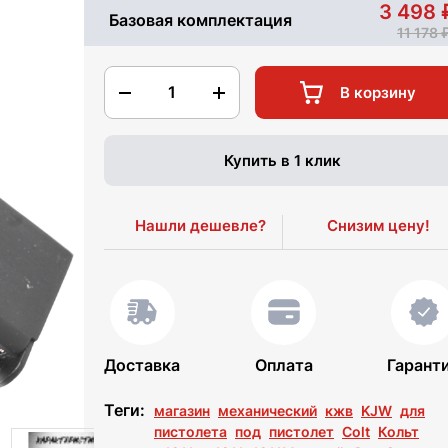
3 498
Базовая комплектация
11 178
1
В корзину
Купить в 1 клик
Нашли дешевле?
Снизим цену!
Доставка
Оплата
Гарант
Теги:
магазин
механический
кжв
KJW
для
пистолета
под
пистолет
Colt
Кольт