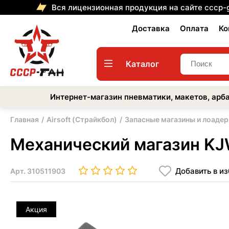
Вся лицензионная продукция на сайте cccp-
Доставка
Оплата
Ко
Каталог
Интернет-магазин пневматики, макетов, арба
Главная
Airsoft (Страйкбол)
Запасные магазины и лоаде
Механический магазин KJW
Добавить в и
Арт.
310511903
Акция