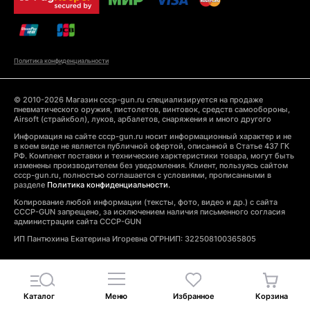
Политика конфиденциальности
© 2010-2026 Магазин cccp-gun.ru специализируется на продаже
пневматического оружия, пистолетов, винтовок, средств самообороны,
Airsoft (страйкбол), луков, арбалетов, снаряжения и много другого
Информация на сайте cccp-gun.ru носит информационный характер и не
в коем виде не является публичной офертой, описанной в Статье 437 ГК
РФ. Комплект поставки и технические харктеристики товара, могут быть
изменены производителем без уведомления. Клиент, пользуясь сайтом
cccp-gun.ru, полностью соглашается с условиями, прописанными в
разделе
Политика конфиденциальности.
Копирование любой информации (тексты, фото, видео и др.) с сайта
CCCP-GUN запрещено, за исключением наличия письменного согласия
администрации сайта CCCP-GUN
ИП Пантюхина Екатерина Игоревна ОГРНИП: 322508100365805
Каталог
Меню
Избранное
Корзина