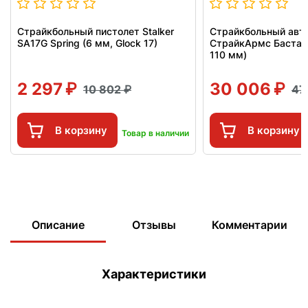
Страйкбольный пистолет Stalker
Страйкбольный авт
SA17G Spring (6 мм, Glock 17)
СтрайкАрмс Бастар
110 мм)
2 297
30 006
10 802
47
В корзину
В корзину
Товар в наличии
Описание
Отзывы
Комментарии
Характеристики