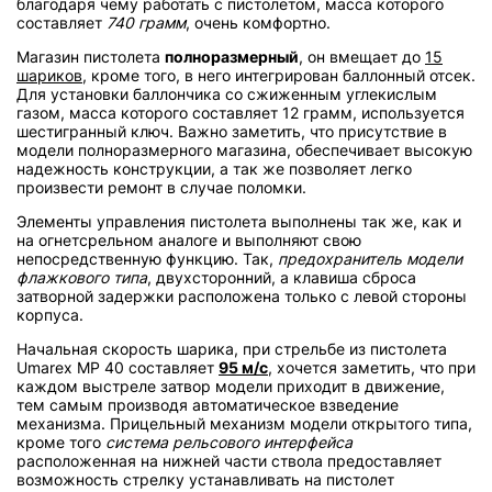
благодаря чему работать с пистолетом, масса которого
составляет
740 грамм
, очень комфортно.
Магазин пистолета
полноразмерный
, он вмещает до
15
шариков
, кроме того, в него интегрирован баллонный отсек.
Для установки баллончика со сжиженным углекислым
газом, масса которого составляет 12 грамм, используется
шестигранный ключ. Важно заметить, что присутствие в
модели полноразмерного магазина, обеспечивает высокую
надежность конструкции, а так же позволяет легко
произвести ремонт в случае поломки.
Элементы управления пистолета выполнены так же, как и
на огнетсрельном аналоге и выполняют свою
непосредственную функцию. Так,
предохранитель модели
флажкового типа
, двухсторонний, а клавиша сброса
затворной задержки расположена только с левой стороны
корпуса.
Начальная скорость шарика, при стрельбе из пистолета
Umarex MP 40 составляет
95 м/с
, хочется заметить, что при
каждом выстреле затвор модели приходит в движение,
тем самым производя автоматическое взведение
механизма. Прицельный механизм модели открытого типа,
кроме того
система рельсового интерфейса
расположенная на нижней части ствола предоставляет
возможность стрелку устанавливать на пистолет