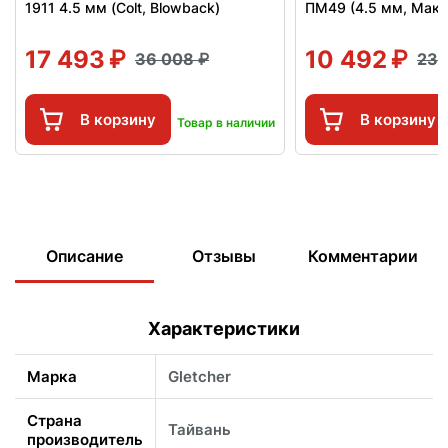
1911 4.5 мм (Colt, Blowback)
ПМ49 (4.5 мм, Мака
17 493
10 492
36 008
23 
В корзину
В корзину
Товар в наличии
Описание
Отзывы
Комментарии
Характеристики
Марка
Gletcher
Страна
Тайвань
производитель