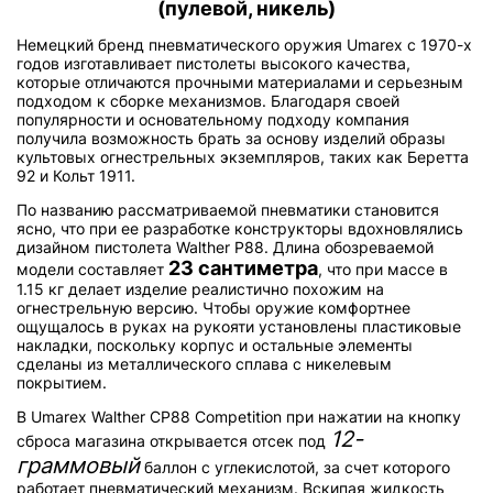
(пулевой, никель)
Немецкий бренд пневматического оружия Umarex с 1970-х
годов изготавливает пистолеты высокого качества,
которые отличаются прочными материалами и серьезным
подходом к сборке механизмов. Благодаря своей
популярности и основательному подходу компания
получила возможность брать за основу изделий образы
культовых огнестрельных экземпляров, таких как Беретта
92 и Кольт 1911.
По названию рассматриваемой пневматики становится
ясно, что при ее разработке конструкторы вдохновлялись
дизайном пистолета Walther P88. Длина обозреваемой
23 сантиметра
модели составляет
, что при массе в
1.15 кг делает изделие реалистично похожим на
огнестрельную версию. Чтобы оружие комфортнее
ощущалось в руках на рукояти установлены пластиковые
накладки, поскольку корпус и остальные элементы
сделаны из металлического сплава с никелевым
покрытием.
В Umarex Walther CP88 Competition при нажатии на кнопку
12-
сброса магазина открывается отсек под
граммовый
баллон с углекислотой, за счет которого
работает пневматический механизм. Вскипая жидкость