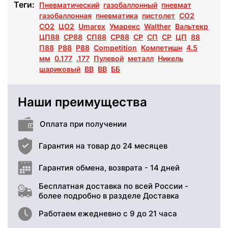
Теги:
Пневматический
газобаллонный
пневмат
газобаллонная
пневматика
пистолет
CO2
СО2
ЦО2
Umarex
Умарекс
Walther
Вальтекр
ЦП88
СР88
СП88
CP88
CP
СП
СР
ЦП
88
П88
P88
Р88
Competition
Компетишн
4.5
мм
0.177
.177
Пулевой
металл
Никель
шариковый
BB
ВВ
ББ
Наши преимущества
Оплата при получении
Гарантия на товар до 24 месяцев
Гарантия обмена, возврата - 14 дней
Бесплатная доставка по всей России -
более подробно в разделе Доставка
Работаем ежедневно с 9 до 21 часа