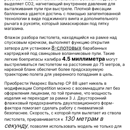
выделяет CO2, нагнетающий внутреннее давление для
выталкивания пули при выстреле. Плотной фиксации
баллончика удается достичь с помощью запатентованной
технологии в виде поджимного винта и дополнительного
рычага в рукояти, который замаскирован под пятку
магазина.
Флажок разбора пистолета, находящийся на рамке над
спусковым крючком, выполняет функцию открытия
8-слотовых
затвора для установки
барабанных
картриджей под свинцовые воланчиковые пули. Такие
4.5 миллиметра
легкие боеприпасы калибра
могут
выстреливаться пистолетом на расстояние до 75 метров, а
нарезной бланк обеспечит более предсказуемую
траекторию полета для уверенного попадания в цель.
Приобрести Умарекс Вальтер СР 88 цвет никель в
модификации Competition можно с восемнадцати лет без
оформления лицензии, по той причине, что мощность
изделия не переходит за рамки 3 J. Двусторонний
флажковый предохранитель двухпозиционного форм-
фактора помогает сделать работу с пневматикой
безопаснее. Скорость, с которой пуля вылетает из ствола
130 метрам в
пистолета, приравнивается к
секунду
, позволяя использовать модель не только для