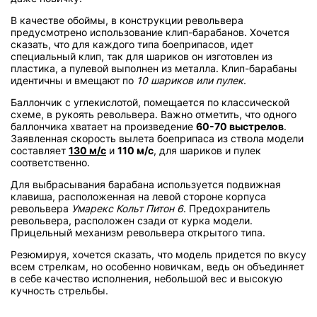
В качестве обоймы, в конструкции револьвера
предусмотрено использование клип-барабанов. Хочется
сказать, что для каждого типа боеприпасов, идет
специальный клип, так для шариков он изготовлен из
пластика, а пулевой выполнен из металла. Клип-барабаны
идентичны и вмещают по
10 шариков или пулек
.
Баллончик с углекислотой, помещается по классической
схеме, в рукоять револьвера. Важно отметить, что одного
баллончика хватает на произведение
60-70 выстрелов
.
Заявленная скорость вылета боеприпаса из ствола модели
составляет
130 м/с
и
110 м/с
, для шариков и пулек
соответственно.
Для выбрасывания барабана используется подвижная
клавиша, расположенная на левой стороне корпуса
револьвера
Умарекс Кольт Питон 6
. Предохранитель
револьвера, расположен сзади от курка модели.
Прицельный механизм револьвера открытого типа.
Резюмируя, хочется сказать, что модель придется по вкусу
всем стрелкам, но особенно новичкам, ведь он объединяет
в себе качество исполнения, небольшой вес и высокую
кучность стрельбы.