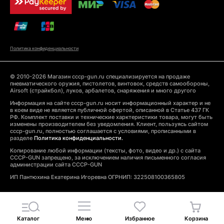
Политика конфиденциальности
© 2010-2026 Магазин cccp-gun.ru специализируется на продаже
пневматического оружия, пистолетов, винтовок, средств самообороны,
Airsoft (страйкбол), луков, арбалетов, снаряжения и много другого
Информация на сайте cccp-gun.ru носит информационный характер и не
в коем виде не является публичной офертой, описанной в Статье 437 ГК
РФ. Комплект поставки и технические харктеристики товара, могут быть
изменены производителем без уведомления. Клиент, пользуясь сайтом
cccp-gun.ru, полностью соглашается с условиями, прописанными в
разделе
Политика конфиденциальности.
Копирование любой информации (тексты, фото, видео и др.) с сайта
CCCP-GUN запрещено, за исключением наличия письменного согласия
администрации сайта CCCP-GUN
ИП Пантюхина Екатерина Игоревна ОГРНИП: 322508100365805
Каталог
Меню
Избранное
Корзина