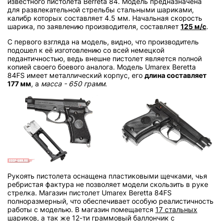
известного пистолета Berreta 84. Модель предназначена
для развлекательной стрельбы стальными шариками,
калибр которых составляет 4.5 мм. Начальная скорость
шарика, по заявлению производителя, составляет
125 м/с
.
С первого взгляда на модель, видно, что производитель
подошел к её изготовлению со всей немецкой
педантичностью, ведь внешне пистолет является полной
копией своего боевого аналога. Модель Umarex Beretta
84FS имеет металлический корпус, его
длина составляет
177 мм
, а
масса - 650 грамм
.
Рукоять пистолета оснащена пластиковыми щечками, чья
ребристая фактура не позволяет модели скользить в руке
стрелка. Магазин пистолет Umarex Beretta 84FS
полноразмерный, что обеспечивает особую реалистичность
работы с моделью. В магазин помещается
17 стальных
шариков
, а так же 12-ти граммовый баллончик с