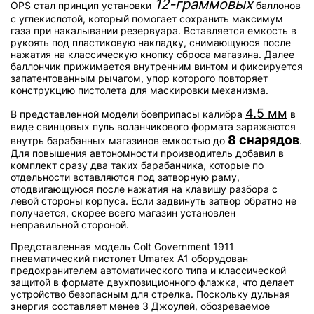
12-граммовых
OPS стал принцип установки
баллонов
с углекислотой, который помогает сохранить максимум
газа при накалывании резервуара. Вставляется емкость в
рукоять под пластиковую накладку, снимающуюся после
нажатия на классическую кнопку сброса магазина. Далее
баллончик прижимается внутренним винтом и фиксируется
запатентованным рычагом, упор которого повторяет
конструкцию пистолета для маскировки механизма.
4.5 мм
В представленной модели боеприпасы калибра
в
виде свинцовых пуль воланчикового формата заряжаются
8 снарядов
внутрь барабанных магазинов емкостью до
.
Для повышения автономности производитель добавил в
комплект сразу два таких барабанчика, которые по
отдельности вставляются под затворную раму,
отодвигающуюся после нажатия на клавишу разбора с
левой стороны корпуса. Если задвинуть затвор обратно не
получается, скорее всего магазин установлен
неправильной стороной.
Представленная модель Colt Government 1911
пневматический пистолет Umarex A1 оборудован
предохранителем автоматического типа и классической
защитой в формате двухпозиционного флажка, что делает
устройство безопасным для стрелка. Поскольку дульная
энергия составляет менее 3 Джоулей, обозреваемое