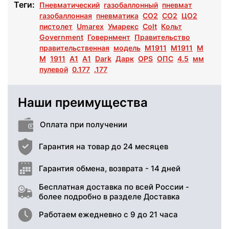
Теги:
Пневматический
газобаллонный
пневмат
газобаллонная
пневматика
CO2
СО2
ЦО2
пистолет
Umarex
Умарекс
Colt
Кольт
Government
Говернмент
Правительство
правительственная
модель
M1911
М1911
М
M
1911
A1
А1
Dark
Дарк
OPS
ОПС
4.5
мм
пулевой
0.177
.177
Наши преимущества
Оплата при получении
Гарантия на товар до 24 месяцев
Гарантия обмена, возврата - 14 дней
Бесплатная доставка по всей России -
более подробно в разделе Доставка
Работаем ежедневно с 9 до 21 часа