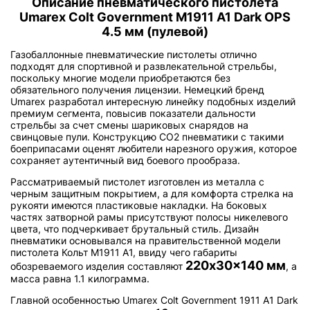
Описание пневматического пистолета
Umarex Colt Government M1911 A1 Dark OPS
4.5 мм (пулевой)
Газобаллонные пневматические пистолеты отлично
подходят для спортивной и развлекательной стрельбы,
поскольку многие модели приобретаются без
обязательного получения лицензии. Немецкий бренд
Umarex разработал интересную линейку подобных изделий
премиум сегмента, повысив показатели дальности
стрельбы за счет смены шариковых снарядов на
свинцовые пули. Конструкцию CO2 пневматики с такими
боеприпасами оценят любители нарезного оружия, которое
сохраняет аутентичный вид боевого прообраза.
Рассматриваемый пистолет изготовлен из металла с
черным защитным покрытием, а для комфорта стрелка на
рукояти имеются пластиковые накладки. На боковых
частях затворной рамы присутствуют полосы никелевого
цвета, что подчеркивает брутальный стиль. Дизайн
пневматики основывался на правительственной модели
пистолета Кольт М1911 А1, ввиду чего габариты
220x30x140 мм
обозреваемого изделия составляют
, а
масса равна 1.1 килограмма.
Главной особенностью Umarex Colt Government 1911 A1 Dark